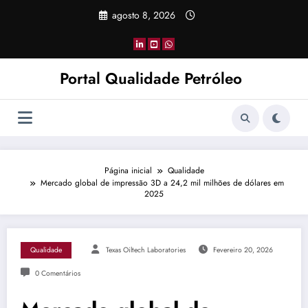
Pular
agosto 8, 2026
para
o
conteúdo
Portal Qualidade Petróleo
Página inicial
Qualidade
Mercado global de impressão 3D a 24,2 mil milhões de dólares em
2025
Qualidade
Texas Oiltech Laboratories
Fevereiro 20, 2026
0 Comentários