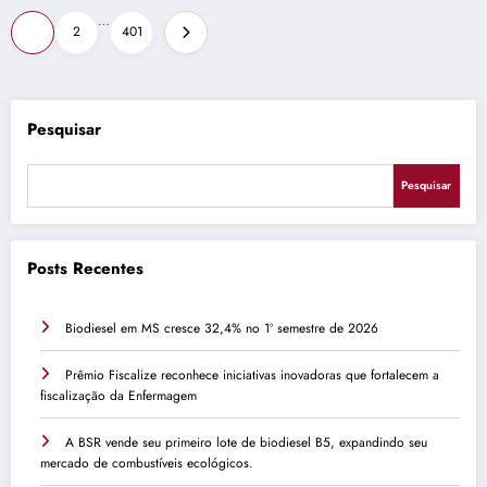
Paginação
…
1
2
401
de
posts
Pesquisar
Pesquisar
Posts Recentes
Biodiesel em MS cresce 32,4% no 1º semestre de 2026
Prêmio Fiscalize reconhece iniciativas inovadoras que fortalecem a
fiscalização da Enfermagem
A BSR vende seu primeiro lote de biodiesel B5, expandindo seu
mercado de combustíveis ecológicos.