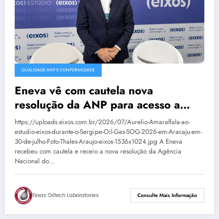
QUALIDADE ANP E CONFORMIDADE
Eneva vê com cautela nova
resolução da ANP para acesso a
terminais de GNL
https://uploads.eixos.com.br/2026/07/Aurelio-Amaralfala-ao-
estudio-eixos-durante-o-Sergipe-Oil-Gas-SOG-2026-em-Aracaju-em-
30-de-julho-Foto-Thales-Araujo-eixos-1536x1024.jpg A Eneva
recebeu com cautela e receio a nova resolução da Agência
Nacional do…
Texas Oiltech Laboratories
Consulte Mais Informação