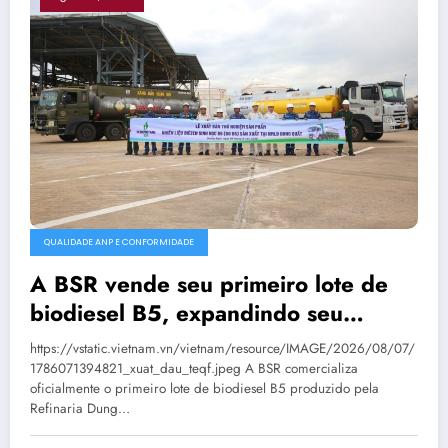
QUALIDADE ANP E CONFORMIDADE
A BSR vende seu primeiro lote de
biodiesel B5, expandindo seu
mercado de combustíveis ecológicos.
https://vstatic.vietnam.vn/vietnam/resource/IMAGE/2026/08/07/
1786071394821_xuat_dau_teqf.jpeg A BSR comercializa
oficialmente o primeiro lote de biodiesel B5 produzido pela
Refinaria Dung…