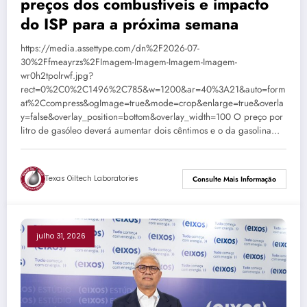
preços dos combustíveis e impacto
do ISP para a próxima semana
https://media.assettype.com/dn%2F2026-07-
30%2Ffmeayrzs%2FImagem-Imagem-Imagem-Imagem-
wr0h2tpolrwf.jpg?
rect=0%2C0%2C1496%2C785&w=1200&ar=40%3A21&auto=form
at%2Ccompress&ogImage=true&mode=crop&enlarge=true&overla
y=false&overlay_position=bottom&overlay_width=100 O preço por
litro de gasóleo deverá aumentar dois cêntimos e o da gasolina…
Texas Oiltech Laboratories
Consulte Mais Informação
julho 31, 2026