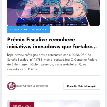
QUALIDADE ANP E CONFORMIDADE
Prêmio Fiscalize reconhece
iniciativas inovadoras que fortalecem
a fiscalização da Enfermagem
https://www.cofen.gov.br/wp-content/uploads/2026/08/16o-
Senafis-1-scaled_p194788_thumb_resized.jpg O Conselho Federal
de Enfermagem (Cofen) premiou, nesta sexta-feira (7), os
vencedores do Prêmio…
Texas Oiltech Laboratories
Consulte Mais Informação
agosto 7, 2026