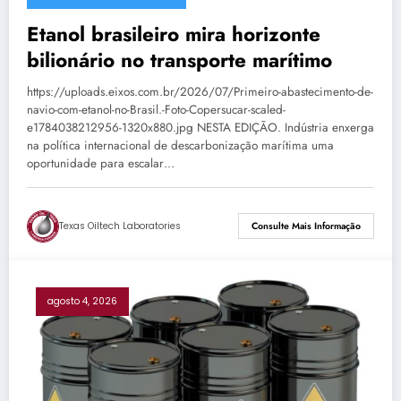
Etanol brasileiro mira horizonte
bilionário no transporte marítimo
https://uploads.eixos.com.br/2026/07/Primeiro-abastecimento-de-
navio-com-etanol-no-Brasil.-Foto-Copersucar-scaled-
e1784038212956-1320x880.jpg NESTA EDIÇÃO. Indústria enxerga
na política internacional de descarbonização marítima uma
oportunidade para escalar…
Texas Oiltech Laboratories
Consulte Mais Informação
agosto 4, 2026