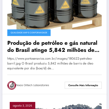
QUALIDADE ANP E CONFORMIDADE
Produção de petróleo e gás natural
do Brasil atinge 5,842 milhões de
boe/d em junho
https://www.portosenavios.com.br/images/180622-petroleo-
barril.jpg O Brasil produziu 5,842 milhões de barris de óleo
equivalente por dia (boe/d) de…
Texas Oiltech Laboratories
Consulte Mais Informação
agosto 3, 2026