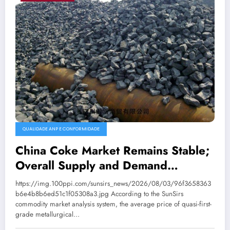
QUALIDADE ANP E CONFORMIDADE
China Coke Market Remains Stable;
Overall Supply and Demand
Balanced
https://img.100ppi.com/sunsirs_news/2026/08/03/96f3658363
b6e4b8b6ed51c1f05308a3.jpg According to the SunSirs
commodity market analysis system, the average price of quasi-first-
grade metallurgical…