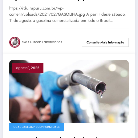
Passo Fundo já aguardam nova
https://rduirapuru.com.br/wp-
composição
content/uploads/2021/02/GASOLINA.jpg A partir deste sábado,
1º de agosto, a gasolina comercializada em todo o Brasil…
Texas Oiltech Laboratories
Consulte Mais Informação
agosto 1, 2026
QUALIDADE ANP E CONFORMIDADE