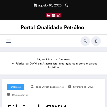
Pular
agosto 10, 2026
para
o
conteúdo
Portal Qualidade Petróleo
Página inicial
Empresas
Fábrica da GWM em Aracruz terá integração com porto e parque
logístico
Empresas
Texas Oiltech Laboratories
Fevereiro 16, 2026
0 Comentários