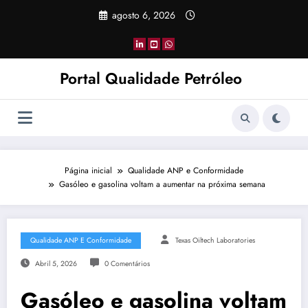
Pular
agosto 6, 2026
para
o
conteúdo
Portal Qualidade Petróleo
Página inicial
Qualidade ANP e Conformidade
Gasóleo e gasolina voltam a aumentar na próxima semana
Qualidade ANP E Conformidade
Texas Oiltech Laboratories
Abril 5, 2026
0 Comentários
Gasóleo e gasolina voltam