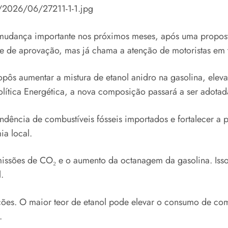
s/2026/06/27211-1-1.jpg
 mudança importante nos próximos meses, após uma proposta
 de aprovação, mas já chama a atenção de motoristas em t
opôs aumentar a mistura de etanol anidro na gasolina, ele
lítica Energética, a nova composição passará a ser adotad
ndência de combustíveis fósseis importados e fortalecer a 
ia local.
emissões de CO₂ e o aumento da octanagem da gasolina. Is
.
es. O maior teor de etanol pode elevar o consumo de combus
.