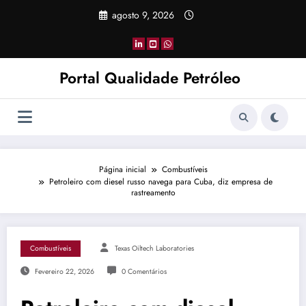
Pular
agosto 9, 2026
para
o
conteúdo
Portal Qualidade Petróleo
Página inicial
Combustíveis
Petroleiro com diesel russo navega para Cuba, diz empresa de
rastreamento
Combustíveis
Texas Oiltech Laboratories
Fevereiro 22, 2026
0 Comentários