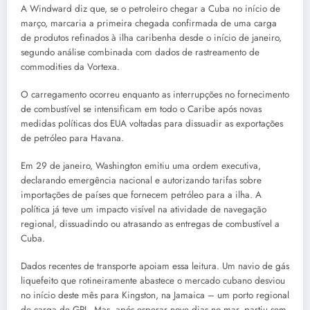
A Windward diz que, se o petroleiro chegar a Cuba no início de
março, marcaria a primeira chegada confirmada de uma carga
de produtos refinados à ilha caribenha desde o início de janeiro,
segundo análise combinada com dados de rastreamento de
commodities da Vortexa.
O carregamento ocorreu enquanto as interrupções no fornecimento
de combustível se intensificam em todo o Caribe após novas
medidas políticas dos EUA voltadas para dissuadir as exportações
de petróleo para Havana.
Em 29 de janeiro, Washington emitiu uma ordem executiva,
declarando emergência nacional e autorizando tarifas sobre
importações de países que fornecem petróleo para a ilha. A
política já teve um impacto visível na atividade de navegação
regional, dissuadindo ou atrasando as entregas de combustível a
Cuba.
Dados recentes de transporte apoiam essa leitura. Um navio de gás
liquefeito que rotineiramente abastece o mercado cubano desviou
no início deste mês para Kingston, na Jamaica – um porto regional
de carga de GPL. Mas, após esperar nove dias no mar, partiu sem