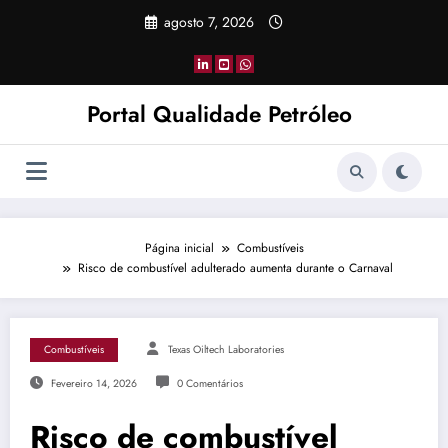
Pular
agosto 7, 2026
para
o
conteúdo
Portal Qualidade Petróleo
Página inicial
Combustíveis
Risco de combustível adulterado aumenta durante o Carnaval
Combustíveis
Texas Oiltech Laboratories
Fevereiro 14, 2026
0 Comentários
Risco de combustível