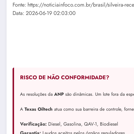
Fonte: https://noticiainfoco.com.br/brasil/silveira-re
Data: 2026-06-19 02:03:00
RISCO DE NÃO CONFORMIDADE?
As resoluções da
ANP
são dinâmicas. Um lote fora da espe
A
Texas Oiltech
atua como sua barreira de controle, forn
Verificação:
Diesel, Gasolina, QAV-1, Biodiesel
Garantia:
Laudos aceitos pelos órgãos reguladores