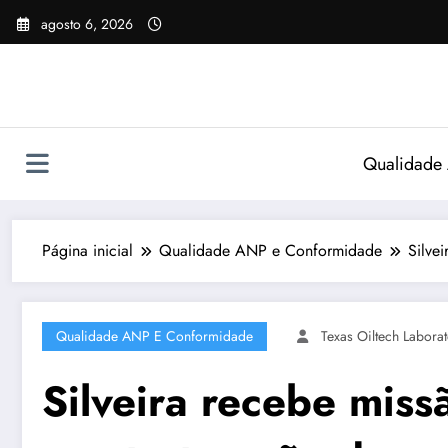
Pular
agosto 6, 2026
para
o
conteúdo
Qualidade
Página inicial
Qualidade ANP e Conformidade
Silve
Qualidade ANP E Conformidade
Texas Oiltech Laborat
Silveira recebe mis