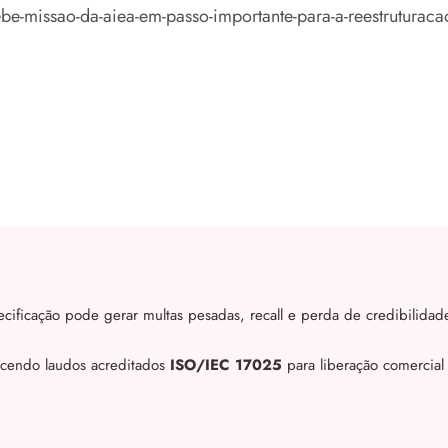
cebe-missao-da-aiea-em-passo-importante-para-a-reestruturacao
cificação pode gerar multas pesadas, recall e perda de credibilidad
ecendo laudos acreditados
ISO/IEC 17025
para liberação comercial 