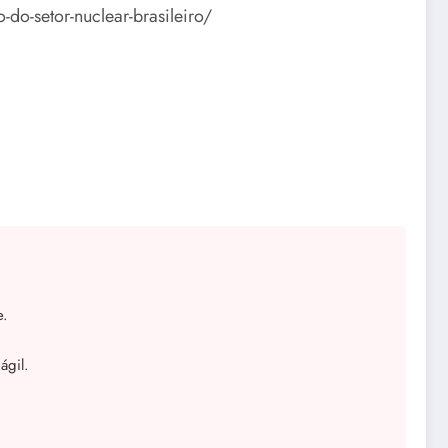
-do-setor-nuclear-brasileiro/
e.
ágil.