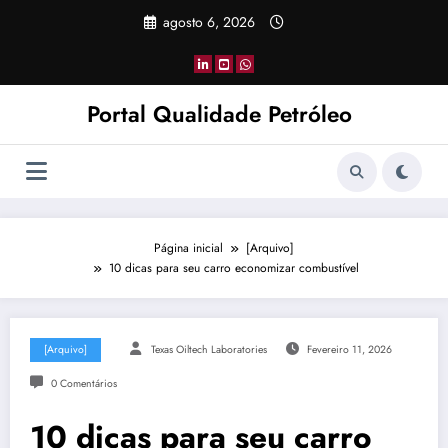
Pular
agosto 6, 2026
para
o
conteúdo
Portal Qualidade Petróleo
Página inicial
[Arquivo]
10 dicas para seu carro economizar combustível
[Arquivo]
Texas Oiltech Laboratories
Fevereiro 11, 2026
0 Comentários
10 dicas para seu carro