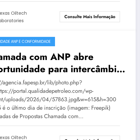
exas Oiltech
Consulte Mais Informação
aboratories
IDADE ANP E CONFORMIDADE
amada com ANP abre
rtunidade para intercâmbio
ernacional
://agencia.fapesp.br/lib/photo.php?
ttps://portal.qualidadepetroleo.com/wp-
ent/uploads/2026/04/57863.jpg&w=615&h=300
 é o último dia de inscrição (imagem: Freepik)
adas de Propostas Chamada com…
exas Oiltech