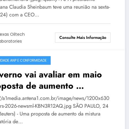
ana Claudia Sheinbaum teve uma reunião na sexta-
 (24) com a CEO…
exas Oiltech
Consulte Mais Informação
aboratories
IDADE ANP E CONFORMIDADE
erno vai avaliar em maio
oposta de aumento …
://a1media.antena1.com.br/image/news/1200x630
ers-2026-newsml-KBN3R12AQ.jpg SÃO PAULO, 24
Reuters) - Uma proposta de aumento ​da mistura
atória de…