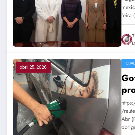
mexic
feira
T
L
QUAL
abril 25, 2026
Gov
pr
https
/reut
Abr (
obrig