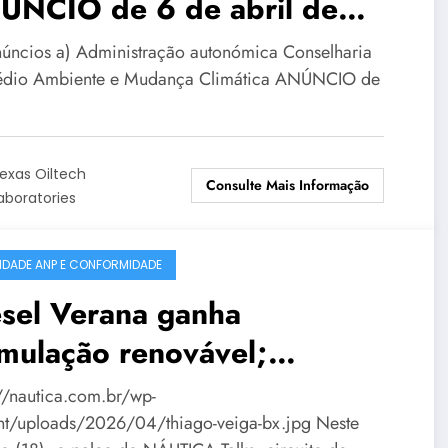
ÚNCIO de 6 de abril de
26, da Direcção-Geral de
núncios a) Administração autonómica Conselharia
rimónio Natural, pelo que se
dio Ambiente e Mudança Climática ANÚNCIO de
ifica a resolução do
pediente ANI-
exas Oiltech
Consulte Mais Informação
-0002/2025 e mais oito.
aboratories
IDADE ANP E CONFORMIDADE
sel Verana ganha
mulação renovável;
ecialista detalha
://nautica.com.br/wp-
nt/uploads/2026/04/thiago-veiga-bx.jpg Neste