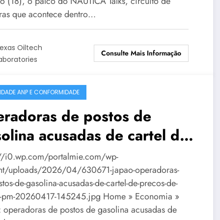
o (18), o palco do NÁUTICA Talks, circuito de
tras que acontece dentro…
exas Oiltech
Consulte Mais Informação
aboratories
IDADE ANP E CONFORMIDADE
eradoras de postos de
olina acusadas de cartel de
ços de diesel – Portal Mie
://i0.wp.com/portalmie.com/wp-
nt/uploads/2026/04/630671-japao-operadoras-
tos-de-gasolina-acusadas-de-cartel-de-precos-de-
l-pm-20260417-145245.jpg Home » Economia »
: operadoras de postos de gasolina acusadas de