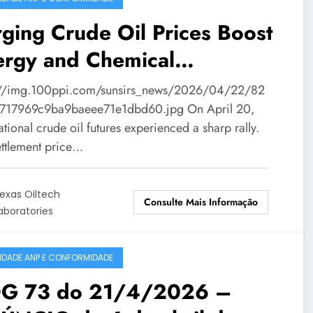
ging Crude Oil Prices Boost
ergy and Chemical
mmodities in China
://img.100ppi.com/sunsirs_news/2026/04/22/82
717969c9ba9baeee71e1dbd60.jpg On April 20,
ational crude oil futures experienced a sharp rally.
ettlement price…
exas Oiltech
Consulte Mais Informação
aboratories
IDADE ANP E CONFORMIDADE
G 73 do 21/4/2026 –