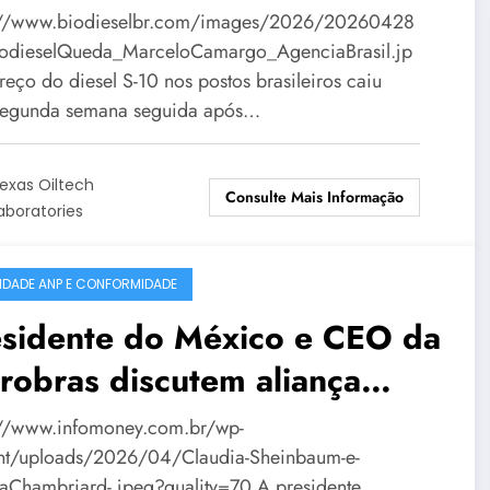
manas, diz ANP
://www.biodieselbr.com/images/2026/20260428
odieselQueda_MarceloCamargo_AgenciaBrasil.jp
reço do diesel S-10 nos postos brasileiros caiu
segunda semana seguida após…
exas Oiltech
Consulte Mais Informação
aboratories
IDADE ANP E CONFORMIDADE
esidente do México e CEO da
robras discutem aliança
re estatais
://www.infomoney.com.br/wp-
nt/uploads/2026/04/Claudia-Sheinbaum-e-
Chambriard-.jpeg?quality=70 A presidente