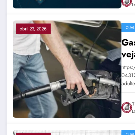
L
QUAL
abril 23, 2026
Gas
vej
https
04312
adult
T
L
QUAL