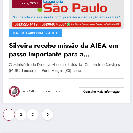
junho 19, 2026
QUALIDADE ANP E CONFORMIDADE
Silveira recebe missão da AIEA em
passo importante para a
reestruturação do setor nuclear
O Ministério do Desenvolvimento, Indústria, Comércio e Serviços
brasileiro
(MDIC) lançou, em Porto Alegre (RS), uma…
Texas Oiltech Laboratories
Consulte Mais Informação
Paginação
1
2
3
de
posts