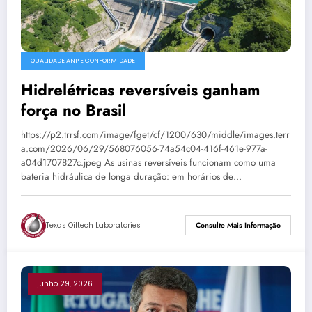
QUALIDADE ANP E CONFORMIDADE
Hidrelétricas reversíveis ganham
força no Brasil
https://p2.trrsf.com/image/fget/cf/1200/630/middle/images.terr
a.com/2026/06/29/568076056-74a54c04-416f-461e-977a-
a04d1707827c.jpeg As usinas reversíveis funcionam como uma
bateria hidráulica de longa duração: em horários de…
Texas Oiltech Laboratories
Consulte Mais Informação
junho 29, 2026