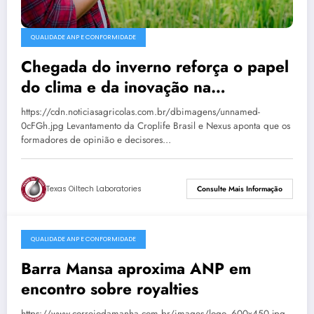
QUALIDADE ANP E CONFORMIDADE
Chegada do inverno reforça o papel
do clima e da inovação na
produtividade…
https://cdn.noticiasagricolas.com.br/dbimagens/unnamed-
0cFGh.jpg Levantamento da Croplife Brasil e Nexus aponta que os
formadores de opinião e decisores…
Texas Oiltech Laboratories
Consulte Mais Informação
QUALIDADE ANP E CONFORMIDADE
junho 25, 2026
Barra Mansa aproxima ANP em
encontro sobre royalties
https://www.correiodamanha.com.br/images/logo_600x450.jpg