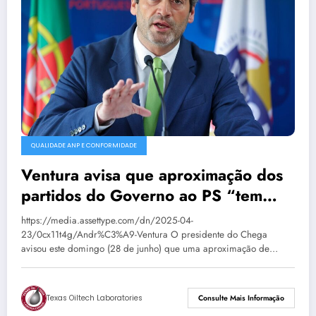
QUALIDADE ANP E CONFORMIDADE
Ventura avisa que aproximação dos
partidos do Governo ao PS “tem
consequências”
https://media.assettype.com/dn/2025-04-
23/0cx11t4g/Andr%C3%A9-Ventura O presidente do Chega
avisou este domingo (28 de junho) que uma aproximação de…
Texas Oiltech Laboratories
Consulte Mais Informação