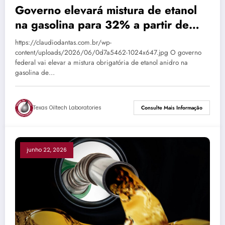
Governo elevará mistura de etanol
na gasolina para 32% a partir de
quarta-feira (24), diz Alckmin
https://claudiodantas.com.br/wp-
content/uploads/2026/06/0d7a5462-1024x647.jpg O governo
federal vai elevar a mistura obrigatória de etanol anidro na
gasolina de…
Texas Oiltech Laboratories
Consulte Mais Informação
junho 22, 2026