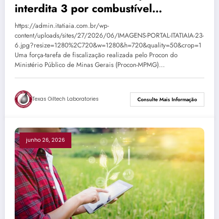
interdita 3 por combustível
adulterado e ‘bomba baixa’
https://admin.itatiaia.com.br/wp-
content/uploads/sites/27/2026/06/IMAGENS-PORTAL-ITATIAIA-23-
6.jpg?resize=1280%2C720&w=1280&h=720&quality=50&crop=1
Uma força-tarefa de fiscalização realizada pelo Procon do
Ministério Público de Minas Gerais (Procon-MPMG)…
Texas Oiltech Laboratories
Consulte Mais Informação
junho 26, 2026