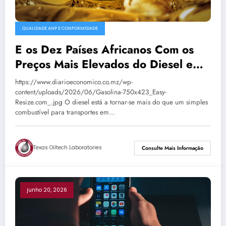
QUALIDADE ANP E CONFORMIDADE
E os Dez Países Africanos Com os
Preços Mais Elevados do Diesel em
Maio Foram…? • Diário Económico
https://www.diarioeconomico.co.mz/wp-
content/uploads/2026/06/Gasolina-750x423_Easy-
Resize.com_.jpg O diesel está a tornar-se mais do que um simples
combustível para transportes em…
Texas Oiltech Laboratories
Consulte Mais Informação
junho 20, 2026