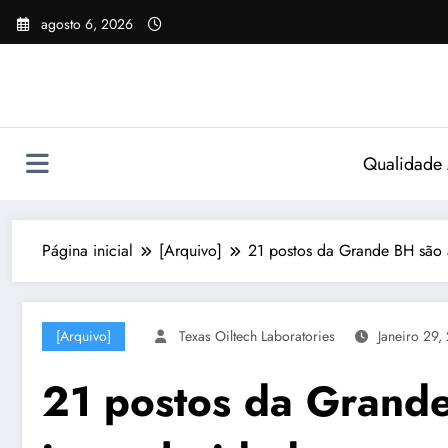
Pular
agosto 6, 2026
para
o
conteúdo
Qualidade
Página inicial
[Arquivo]
21 postos da Grande BH são a
[Arquivo]
Texas Oiltech Laboratories
Janeiro 29,
21 postos da Grande