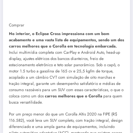
Comprar
No interior, o Eclipse Cross impressiona com um bom
acabamento e uma vasta lista de equipamentos, sendo um dos
carros melhores que o Corolla em tecnologia embarcada.
Inclui multimídia completa com CarPlay e Android Auto, head-up
display, ajustes elétricos dos bancos dianteiros, freio de
estacionamento eletrônico e teto solar panorâmico. Sob o capô, o
motor 1.5 turbo a gasolina de 165 cv e 25,5 kgfm de torque,
acoplado a um câmbio CVT com simulação de oito marchas e
tração integral, garante um desempenho satisfatório e médias de
consumo razoáveis para um SUV com essas características, o que o
coloca como um dos
carros melhores que o Corolla
para quem
busca versatilidade.
Por um preço menor do que um Corolla Altis 2020 na FIPE (R$
116.582), você leva um SUV completo, com tração integral, design
diferenciado e uma ampla gama de equipamentos, incluindo
piloto automático adaptativo (ACC), mostrando que existem carros