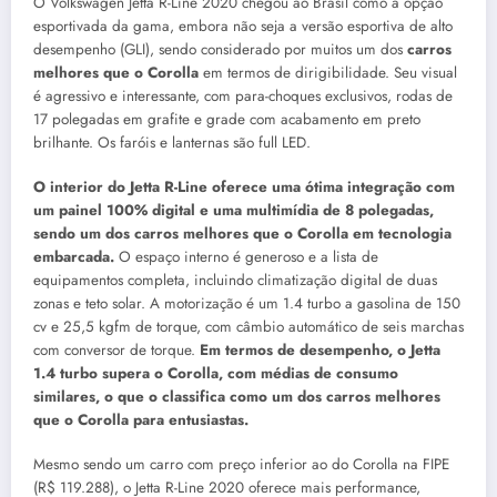
O Volkswagen Jetta R-Line 2020 chegou ao Brasil como a opção
esportivada da gama, embora não seja a versão esportiva de alto
desempenho (GLI), sendo considerado por muitos um dos
carros
melhores que o Corolla
em termos de dirigibilidade. Seu visual
é agressivo e interessante, com para-choques exclusivos, rodas de
17 polegadas em grafite e grade com acabamento em preto
brilhante. Os faróis e lanternas são full LED.
O interior do Jetta R-Line oferece uma ótima integração com
um painel 100% digital e uma multimídia de 8 polegadas,
sendo um dos carros melhores que o Corolla em tecnologia
embarcada.
O espaço interno é generoso e a lista de
equipamentos completa, incluindo climatização digital de duas
zonas e teto solar. A motorização é um 1.4 turbo a gasolina de 150
cv e 25,5 kgfm de torque, com câmbio automático de seis marchas
com conversor de torque.
Em termos de desempenho, o Jetta
1.4 turbo supera o Corolla, com médias de consumo
similares, o que o classifica como um dos carros melhores
que o Corolla para entusiastas.
Mesmo sendo um carro com preço inferior ao do Corolla na FIPE
(R$ 119.288), o Jetta R-Line 2020 oferece mais performance,