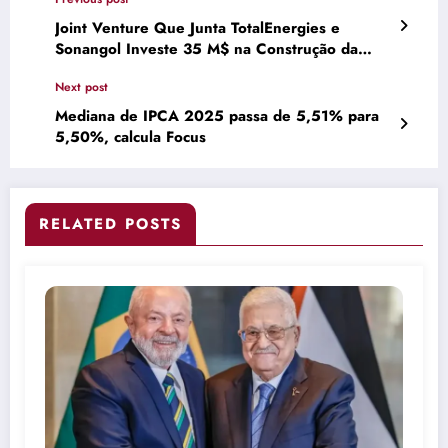
Joint Venture Que Junta TotalEnergies e
Sonangol Investe 35 M$ na Construção da
Maior Central Fotovoltaica Privada do País •
Next post
Diário Económico
Mediana de IPCA 2025 passa de 5,51% para
5,50%, calcula Focus
RELATED POSTS