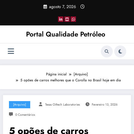
Pular
agosto 7, 2026
para
o
conteúdo
Portal Qualidade Petróleo
Página inicial
[Arquivo]
5 opões de carros melhores que o Corolla no Brasil hoje em dia
[Arquivo]
Texas Oiltech Laboratories
Fevereiro 13, 2026
0 Comentários
5 opões de carros