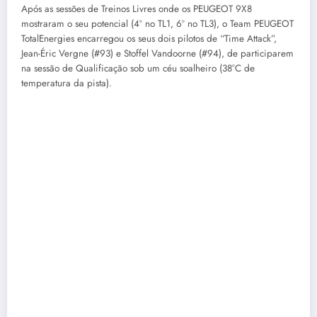
Após as sessões de Treinos Livres onde os PEUGEOT 9X8
mostraram o seu potencial (4º no TL1, 6º no TL3), o Team PEUGEOT
TotalEnergies encarregou os seus dois pilotos de “Time Attack”,
Jean-Éric Vergne (#93) e Stoffel Vandoorne (#94), de participarem
na sessão de Qualificação sob um céu soalheiro (38°C de
temperatura da pista).