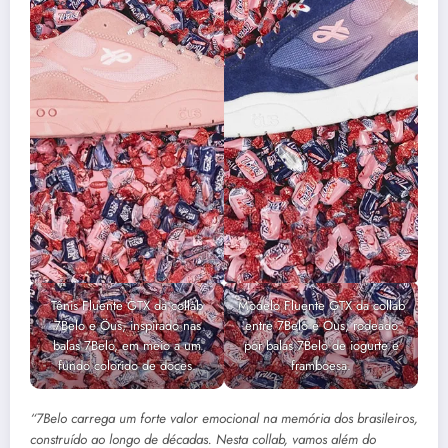
Tênis Fluente GTX da collab
Modelo Fluente GTX da collab
7Belo e Öus, inspirado nas
entre 7Belo e Ous, rodeado
balas 7Belo, em meio a um
por balas 7Belo de iogurte e
fundo colorido de doces.
framboesa.
“7Belo carrega um forte valor emocional na memória dos brasileiros,
construído ao longo de décadas. Nesta collab, vamos além do