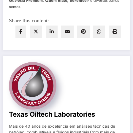
Gustosía Premium
,
Quem disse, Berenice?
e diversos outros
nomes.
Share this content:
Texas Oiltech Laboratories
Mais de 40 anos de excelência em análises técnicas de
petróleo, combustíveis e fluidos industriais.Com mais de