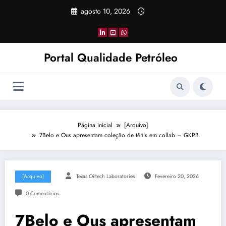
Pular
agosto 10, 2026
para
o
conteúdo
Portal Qualidade Petróleo
Página inicial
[Arquivo]
7Belo e Ous apresentam coleção de tênis em collab – GKPB
[Arquivo]
Texas Oiltech Laboratories
Fevereiro 20, 2026
0 Comentários
7Belo e Ous apresentam