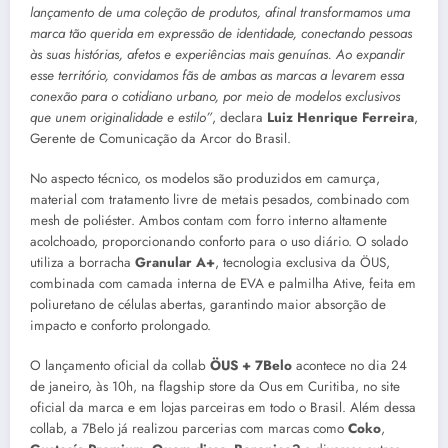
lançamento de uma coleção de produtos, afinal transformamos uma
marca tão querida em expressão de identidade, conectando pessoas
às suas histórias, afetos e experiências mais genuínas. Ao expandir
esse território, convidamos fãs de ambas as marcas a levarem essa
conexão para o cotidiano urbano, por meio de modelos exclusivos
que unem originalidade e estilo”
, declara
Luiz Henrique Ferreira
,
Gerente de Comunicação da Arcor do Brasil.
No aspecto técnico, os modelos são produzidos em camurça,
material com tratamento livre de metais pesados, combinado com
mesh de poliéster. Ambos contam com forro interno altamente
acolchoado, proporcionando conforto para o uso diário. O solado
utiliza a borracha
Granular A+
, tecnologia exclusiva da ÖUS,
combinada com camada interna de EVA e palmilha Ative, feita em
poliuretano de células abertas, garantindo maior absorção de
impacto e conforto prolongado.
O lançamento oficial da collab
ÖUS + 7Belo
acontece no dia 24
de janeiro, às 10h, na flagship store da Ous em Curitiba, no site
oficial da marca e em lojas parceiras em todo o Brasil. Além dessa
collab, a 7Belo já realizou parcerias com marcas como
Coko
,