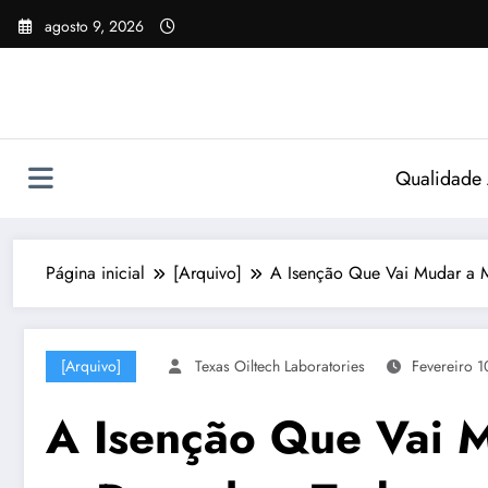
Pular
agosto 9, 2026
para
o
conteúdo
Qualidade
Página inicial
[Arquivo]
A Isenção Que Vai Mudar a M
[Arquivo]
Texas Oiltech Laboratories
Fevereiro 1
A Isenção Que Vai M