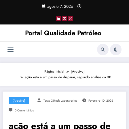
Pular
agosto 7, 2026
para
o
conteúdo
Portal Qualidade Petróleo
Página inicial
[Arquivo]
ação está a um passo de disparar, segundo análise da XP
[Arquivo]
Texas Oiltech Laboratories
Fevereiro 10, 2026
0 Comentários
ação está a um passo de