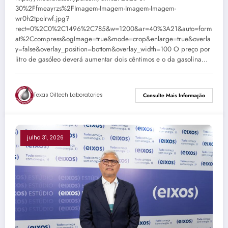
30%2Ffmeayrzs%2FImagem-Imagem-Imagem-Imagem-
wr0h2tpolrwf.jpg?
rect=0%2C0%2C1496%2C785&w=1200&ar=40%3A21&auto=form
at%2Ccompress&ogImage=true&mode=crop&enlarge=true&overla
y=false&overlay_position=bottom&overlay_width=100 O preço por
litro de gasóleo deverá aumentar dois cêntimos e o da gasolina…
Texas Oiltech Laboratories
Consulte Mais Informação
julho 31, 2026