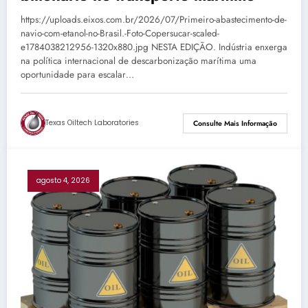
https://uploads.eixos.com.br/2026/07/Primeiro-abastecimento-de-
navio-com-etanol-no-Brasil.-Foto-Copersucar-scaled-
e1784038212956-1320x880.jpg NESTA EDIÇÃO. Indústria enxerga
na política internacional de descarbonização marítima uma
oportunidade para escalar…
Texas Oiltech Laboratories
Consulte Mais Informação
agosto 4, 2026