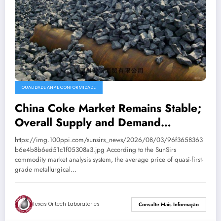
QUALIDADE ANP E CONFORMIDADE
China Coke Market Remains Stable;
Overall Supply and Demand
Balanced
https://img.100ppi.com/sunsirs_news/2026/08/03/96f3658363
b6e4b8b6ed51c1f05308a3.jpg According to the SunSirs
commodity market analysis system, the average price of quasi-first-
grade metallurgical…
Texas Oiltech Laboratories
Consulte Mais Informação