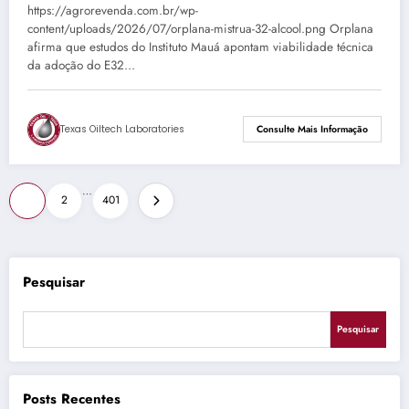
https://agrorevenda.com.br/wp-
content/uploads/2026/07/orplana-mistrua-32-alcool.png Orplana
afirma que estudos do Instituto Mauá apontam viabilidade técnica
da adoção do E32…
Texas Oiltech Laboratories
Consulte Mais Informação
Paginação
…
1
2
401
de
posts
Pesquisar
Pesquisar
Posts Recentes