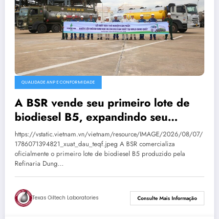
QUALIDADE ANP E CONFORMIDADE
A BSR vende seu primeiro lote de
biodiesel B5, expandindo seu
mercado de combustíveis ecológicos.
https://vstatic.vietnam.vn/vietnam/resource/IMAGE/2026/08/07/
1786071394821_xuat_dau_teqf.jpeg A BSR comercializa
oficialmente o primeiro lote de biodiesel B5 produzido pela
Refinaria Dung…
Texas Oiltech Laboratories
Consulte Mais Informação