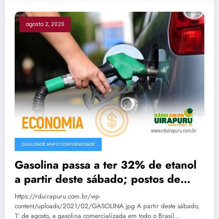
agosto 2, 2026
QUALIDADE ANP E CONFORMIDADE
Gasolina passa a ter 32% de etanol
a partir deste sábado; postos de
Passo Fundo já aguardam nova
https://rduirapuru.com.br/wp-
composição
content/uploads/2021/02/GASOLINA.jpg A partir deste sábado,
1º de agosto, a gasolina comercializada em todo o Brasil…