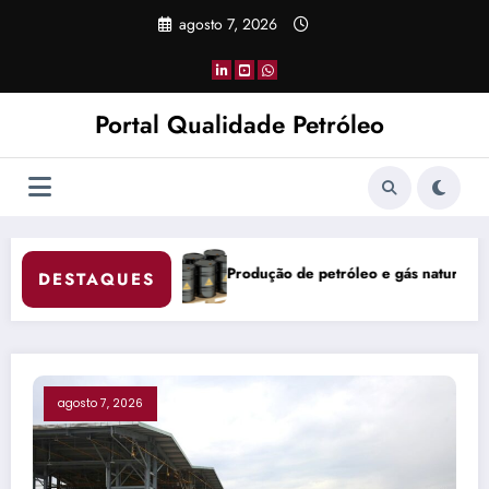
Pular
agosto 7, 2026
para
o
conteúdo
Portal Qualidade Petróleo
róleo e gás natural do Brasil atinge 5,842 milhões de boe/d em junho
China Coke Market 
DESTAQUES
agosto 7, 2026