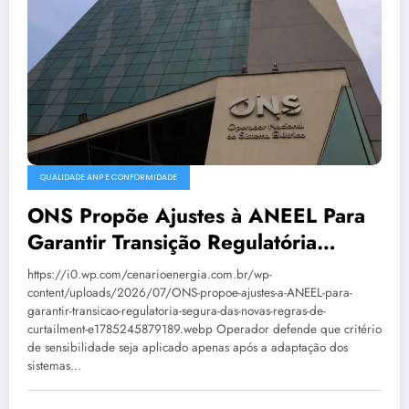
QUALIDADE ANP E CONFORMIDADE
ONS Propõe Ajustes à ANEEL Para
Garantir Transição Regulatória
Segura Das Novas Regras De
https://i0.wp.com/cenarioenergia.com.br/wp-
Curtailment
content/uploads/2026/07/ONS-propoe-ajustes-a-ANEEL-para-
garantir-transicao-regulatoria-segura-das-novas-regras-de-
curtailment-e1785245879189.webp Operador defende que critério
de sensibilidade seja aplicado apenas após a adaptação dos
sistemas…