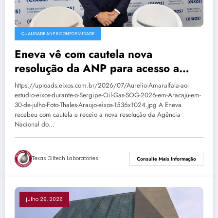
QUALIDADE ANP E CONFORMIDADE
Eneva vê com cautela nova
resolução da ANP para acesso a
terminais de GNL
https://uploads.eixos.com.br/2026/07/Aurelio-Amaralfala-ao-
estudio-eixos-durante-o-Sergipe-Oil-Gas-SOG-2026-em-Aracaju-em-
30-de-julho-Foto-Thales-Araujo-eixos-1536x1024.jpg A Eneva
recebeu com cautela e receio a nova resolução da Agência
Nacional do…
Texas Oiltech Laboratories
Consulte Mais Informação
julho 29, 2026