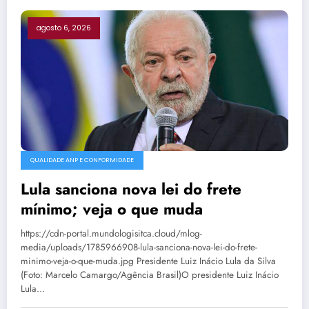
agosto 6, 2026
QUALIDADE ANP E CONFORMIDADE
Lula sanciona nova lei do frete
mínimo; veja o que muda
https://cdn-portal.mundologisitca.cloud/mlog-
media/uploads/1785966908-lula-sanciona-nova-lei-do-frete-
minimo-veja-o-que-muda.jpg Presidente Luiz Inácio Lula da Silva
(Foto: Marcelo Camargo/Agência Brasil)O presidente Luiz Inácio
Lula…