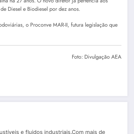
alha há 27 anos. O novo diretor já pertencia aos
de Diesel e Biodiesel por dez anos.
doviárias, o Proconve MAR-II, futura legislação que
Foto: Divulgação AEA
stíveis e fluidos industriais.Com mais de