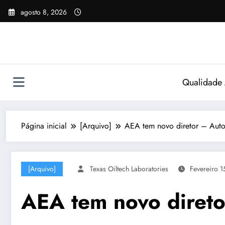
Pular
agosto 8, 2026
para
o
conteúdo
Qualidade
Página inicial
[Arquivo]
AEA tem novo diretor – AutoI
[Arquivo]
Texas Oiltech Laboratories
Fevereiro 1
AEA tem novo direto