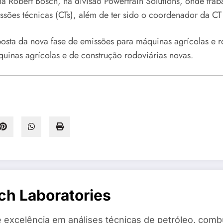
a Robert Bosch, na divisão Powertrain Solutions, onde trab
ões técnicas (CTs), além de ter sido o coordenador da CT 
sta da nova fase de emissões para máquinas agrícolas e ro
uinas agrícolas e de construção rodoviárias novas.
ch Laboratories
 excelência em análises técnicas de petróleo, combu