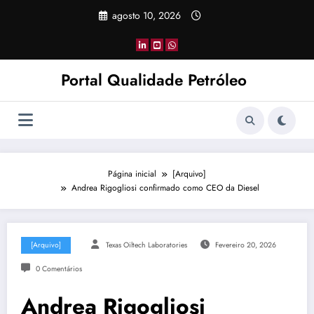
Pular
agosto 10, 2026
para
o
conteúdo
Portal Qualidade Petróleo
Página inicial
[Arquivo]
Andrea Rigogliosi confirmado como CEO da Diesel
[Arquivo]
Texas Oiltech Laboratories
Fevereiro 20, 2026
0 Comentários
Andrea Rigogliosi