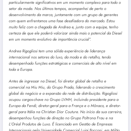
particularmente significativos em um momento complexo para todo o
setor da moda. Nos últimos tempos, acompanhei de perto o
desenvolvimento da marca, juntamente com um grupo de gerentes
com quem enfrentamos uma fase desafiadora do mercado. Estou
muito feliz com a chegada de Andrea e, junto com a equipe, tenho
certeza de que ele poderá valorizar ainda mais o potencial da Diesel
em um momento evolutivo de importância crucial”.
Andrea Rigogliosi tem uma sólida experiência de liderança
internacional nos setores do luxo, da moda e do retalho, tendo
desempenhado funções estratégicas e comerciais de alto nível em
toda a Europa.
Antes de ingressar na Diesel, foi diretor global de retalho e
comercial na Miu Miu, do Grupo Prada, liderando o crescimento
global do negócio e a expansão da rede de distribuição. Rigogliosi
ocupou cargos-chave no Grupo LVMH, incluindo presidente para a
Europa da Fendi; diretor-geral para a França e o Mônaco, e diretor-
geral para Itália na Christian Dior Couture. No início da sua carreira,
desempenhou funções de direção no Grupo Poltrona Frau e na
L’Oréal Produtos de Luxo. É licenciado em Gestão de Empresas
Internacionais pela Universidade Comercial Luigi Bocconi, em Milão.