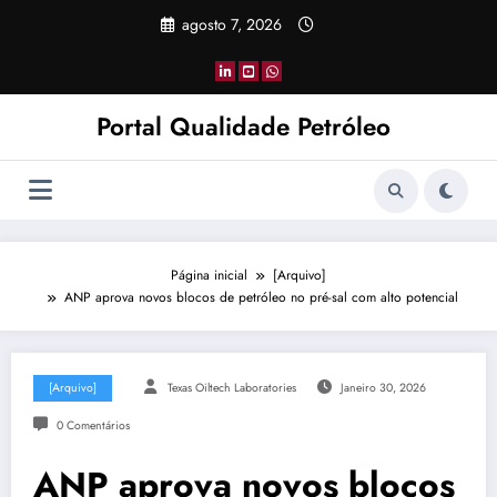
Pular
agosto 7, 2026
para
o
conteúdo
Portal Qualidade Petróleo
Página inicial
[Arquivo]
ANP aprova novos blocos de petróleo no pré-sal com alto potencial
[Arquivo]
Texas Oiltech Laboratories
Janeiro 30, 2026
0 Comentários
ANP aprova novos blocos