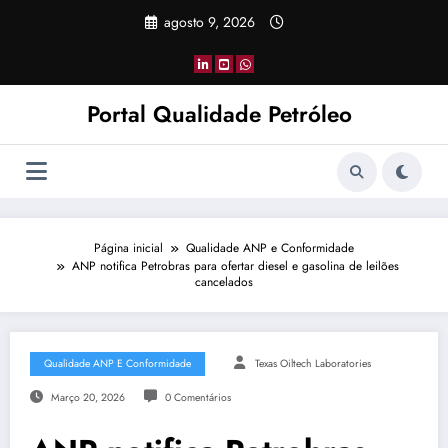
Pular
agosto 9, 2026
para
o
conteúdo
Portal Qualidade Petróleo
Página inicial
Qualidade ANP e Conformidade
ANP notifica Petrobras para ofertar diesel e gasolina de leilões
cancelados
Qualidade ANP E Conformidade
Texas Oiltech Laboratories
Março 20, 2026
0 Comentários