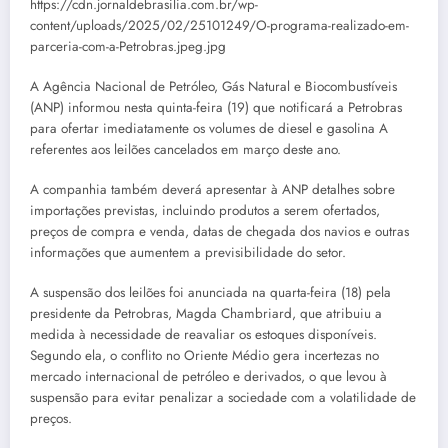
https://cdn.jornaldebrasilia.com.br/wp-
content/uploads/2025/02/25101249/O-programa-realizado-em-
parceria-com-a-Petrobras.jpeg.jpg
A Agência Nacional de Petróleo, Gás Natural e Biocombustíveis
(ANP) informou nesta quinta-feira (19) que notificará a Petrobras
para ofertar imediatamente os volumes de diesel e gasolina A
referentes aos leilões cancelados em março deste ano.
A companhia também deverá apresentar à ANP detalhes sobre
importações previstas, incluindo produtos a serem ofertados,
preços de compra e venda, datas de chegada dos navios e outras
informações que aumentem a previsibilidade do setor.
A suspensão dos leilões foi anunciada na quarta-feira (18) pela
presidente da Petrobras, Magda Chambriard, que atribuiu a
medida à necessidade de reavaliar os estoques disponíveis.
Segundo ela, o conflito no Oriente Médio gera incertezas no
mercado internacional de petróleo e derivados, o que levou à
suspensão para evitar penalizar a sociedade com a volatilidade de
preços.