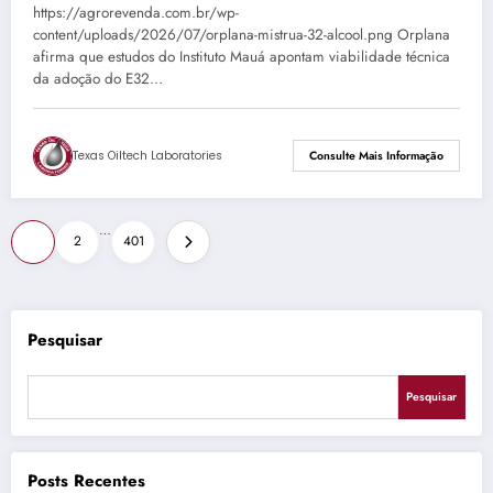
https://agrorevenda.com.br/wp-
content/uploads/2026/07/orplana-mistrua-32-alcool.png Orplana
afirma que estudos do Instituto Mauá apontam viabilidade técnica
da adoção do E32…
Texas Oiltech Laboratories
Consulte Mais Informação
Paginação
…
1
2
401
de
posts
Pesquisar
Pesquisar
Posts Recentes