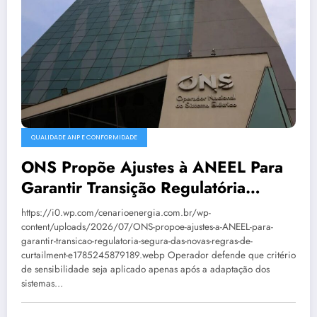
QUALIDADE ANP E CONFORMIDADE
ONS Propõe Ajustes à ANEEL Para
Garantir Transição Regulatória
Segura Das Novas Regras De
https://i0.wp.com/cenarioenergia.com.br/wp-
Curtailment
content/uploads/2026/07/ONS-propoe-ajustes-a-ANEEL-para-
garantir-transicao-regulatoria-segura-das-novas-regras-de-
curtailment-e1785245879189.webp Operador defende que critério
de sensibilidade seja aplicado apenas após a adaptação dos
sistemas…