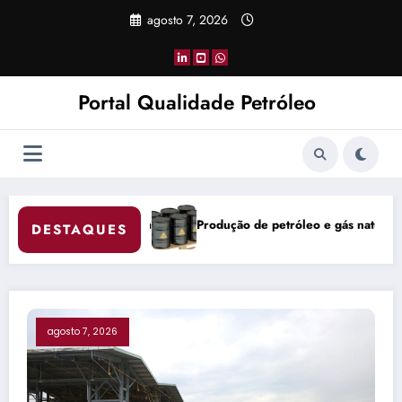
Pular
agosto 7, 2026
para
o
conteúdo
Portal Qualidade Petróleo
etróleo e gás natural do Brasil atinge 5,842 milhões de boe/d em jun
China Coke Marke
DESTAQUES
agosto 7, 2026