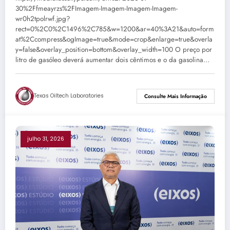
30%2Ffmeayrzs%2FImagem-Imagem-Imagem-Imagem-
wr0h2tpolrwf.jpg?
rect=0%2C0%2C1496%2C785&w=1200&ar=40%3A21&auto=form
at%2Ccompress&ogImage=true&mode=crop&enlarge=true&overla
y=false&overlay_position=bottom&overlay_width=100 O preço por
litro de gasóleo deverá aumentar dois cêntimos e o da gasolina…
Texas Oiltech Laboratories
Consulte Mais Informação
julho 31, 2026