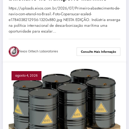
https://uploads.eixos.com.br/2026/07/Primeiro-abastecimento-de-
navio-com-etanol-no-Brasil.-Foto-Copersucar-scaled-
e1784038212956-1320x880.jpg NESTA EDIÇÃO. Indústria enxerga
na política internacional de descarbonização marítima uma
oportunidade para escalar…
Texas Oiltech Laboratories
Consulte Mais Informação
agosto 4, 2026