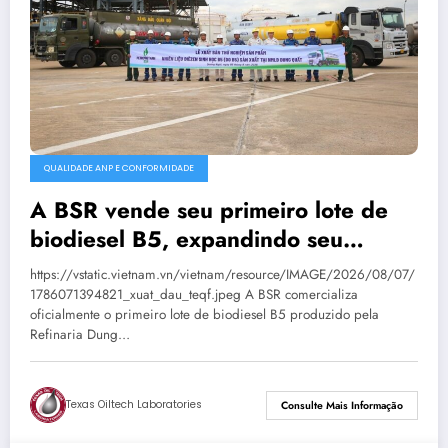
QUALIDADE ANP E CONFORMIDADE
A BSR vende seu primeiro lote de
biodiesel B5, expandindo seu
mercado de combustíveis ecológicos.
https://vstatic.vietnam.vn/vietnam/resource/IMAGE/2026/08/07/
1786071394821_xuat_dau_teqf.jpeg A BSR comercializa
oficialmente o primeiro lote de biodiesel B5 produzido pela
Refinaria Dung…
Texas Oiltech Laboratories
Consulte Mais Informação