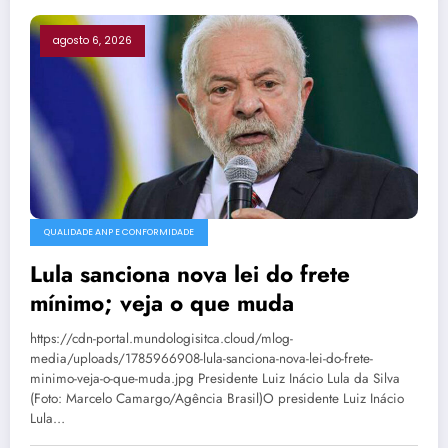
agosto 6, 2026
QUALIDADE ANP E CONFORMIDADE
Lula sanciona nova lei do frete
mínimo; veja o que muda
https://cdn-portal.mundologisitca.cloud/mlog-
media/uploads/1785966908-lula-sanciona-nova-lei-do-frete-
minimo-veja-o-que-muda.jpg Presidente Luiz Inácio Lula da Silva
(Foto: Marcelo Camargo/Agência Brasil)O presidente Luiz Inácio
Lula…