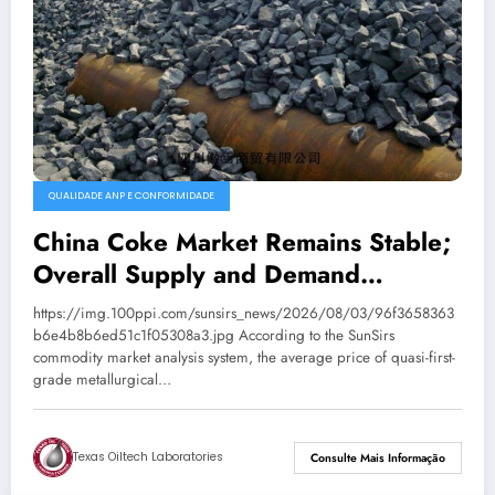
QUALIDADE ANP E CONFORMIDADE
China Coke Market Remains Stable;
Overall Supply and Demand
Balanced
https://img.100ppi.com/sunsirs_news/2026/08/03/96f3658363
b6e4b8b6ed51c1f05308a3.jpg According to the SunSirs
commodity market analysis system, the average price of quasi-first-
grade metallurgical…
Texas Oiltech Laboratories
Consulte Mais Informação