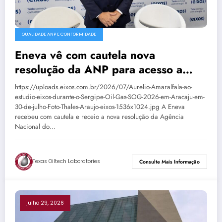
QUALIDADE ANP E CONFORMIDADE
Eneva vê com cautela nova
resolução da ANP para acesso a
terminais de GNL
https://uploads.eixos.com.br/2026/07/Aurelio-Amaralfala-ao-
estudio-eixos-durante-o-Sergipe-Oil-Gas-SOG-2026-em-Aracaju-em-
30-de-julho-Foto-Thales-Araujo-eixos-1536x1024.jpg A Eneva
recebeu com cautela e receio a nova resolução da Agência
Nacional do…
Texas Oiltech Laboratories
Consulte Mais Informação
julho 29, 2026