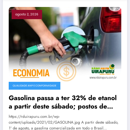
agosto 2, 2026
QUALIDADE ANP E CONFORMIDADE
Gasolina passa a ter 32% de etanol
a partir deste sábado; postos de
Passo Fundo já aguardam nova
https://rduirapuru.com.br/wp-
composição
content/uploads/2021/02/GASOLINA.jpg A partir deste sábado,
1º de agosto, a gasolina comercializada em todo o Brasil…