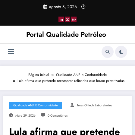
Pular
agosto 8, 2026
para
o
conteúdo
Portal Qualidade Petróleo
Página inicial
Qualidade ANP e Conformidade
Lula afirma que pretende recomprar refinarias que foram privatizadas
Qualidade ANP E Conformidade
Texas Oiltech Laboratories
Maio 29, 2026
0 Comentários
Lula afirma que pretende