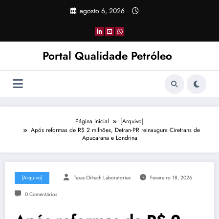
Pular
agosto 6, 2026
para
o
conteúdo
Portal Qualidade Petróleo
Página inicial
[Arquivo]
Após reformas de R$ 2 milhões, Detran-PR reinaugura Ciretrans de
Apucarana e Londrina
[Arquivo]
Texas Oiltech Laboratories
Fevereiro 18, 2026
0 Comentários