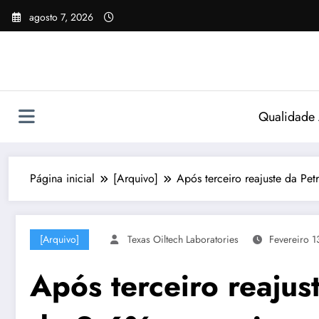
Pular
agosto 7, 2026
para
o
conteúdo
Qualidade
Página inicial
[Arquivo]
Após terceiro reajuste da Pe
[Arquivo]
Texas Oiltech Laboratories
Fevereiro 1
Após terceiro reajus