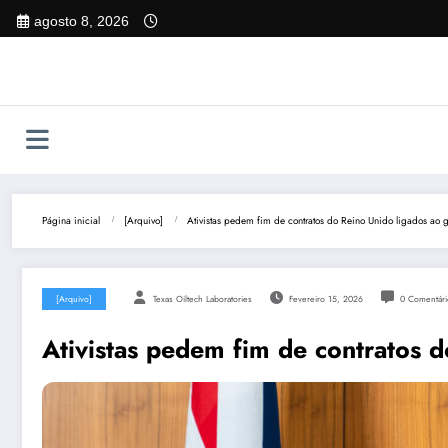
Pular
agosto 8, 2026
para
o
conteúdo
Página inicial
[Arquivo]
Ativistas pedem fim de contratos do Reino Unido ligados ao g
[Arquivo]
Texas Oiltech Laboratories
Fevereiro 15, 2026
0 Comentári
Ativistas pedem fim de contratos d