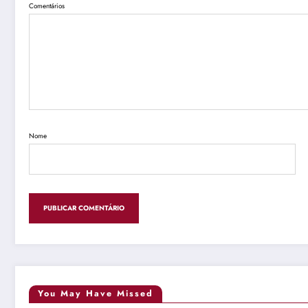
Comentários
Nome
You May Have Missed