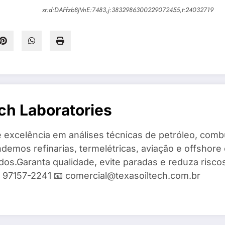
xr:d:DAFfzb8JVnE:7483,j:3832986300229072455,t:24032719
ch Laboratories
 excelência em análises técnicas de petróleo, combu
demos refinarias, termelétricas, aviação e offshore 
ados.Garanta qualidade, evite paradas e reduza risc
9) 97157-2241 📧 comercial@texasoiltech.com.br