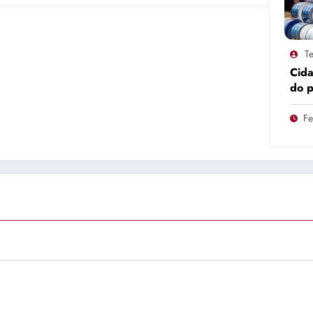
Te
Cid
do 
pro
Fe