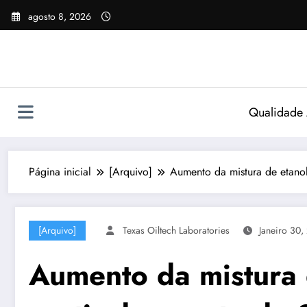
Pular
agosto 8, 2026
para
o
conteúdo
Qualidade
Página inicial
[Arquivo]
Aumento da mistura de etanol
[Arquivo]
Texas Oiltech Laboratories
Janeiro 30,
Aumento da mistura d