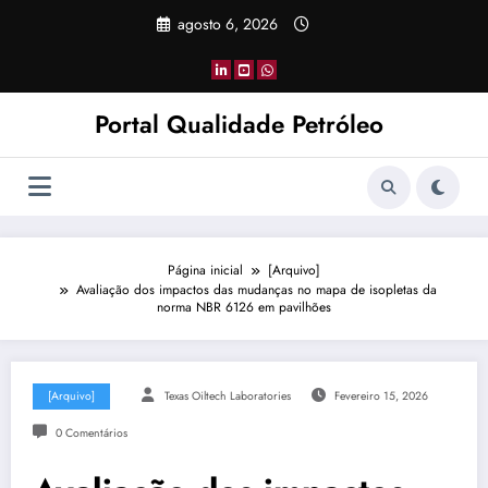
Pular
agosto 6, 2026
para
o
conteúdo
Portal Qualidade Petróleo
Página inicial
[Arquivo]
Avaliação dos impactos das mudanças no mapa de isopletas da
norma NBR 6126 em pavilhões
[Arquivo]
Texas Oiltech Laboratories
Fevereiro 15, 2026
0 Comentários