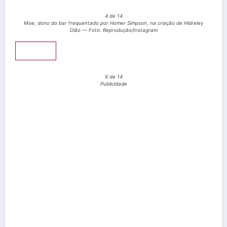
4 de 14
Moe, dono do bar frequentado por Homer Simpson, na criação de Hidreley
Dião — Foto: Reprodução/Instagram
Pular
X de 14
Publicidade