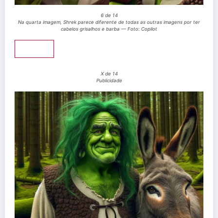
6 de 14
Na quarta imagem, Shrek parece diferente de todas as outras imagens por ter
cabelos grisalhos e barba — Foto: Copilot
Pular
X de 14
Publicidade