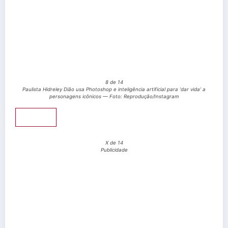
8 de 14
Paulista Hidreley Dião usa Photoshop e inteligência artificial para ‘dar vida’ a
personagens icônicos — Foto: Reprodução/Instagram
Pular
X de 14
Publicidade