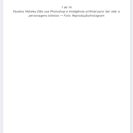
1 de 14
Paulista Hidreley Dião usa Photoshop e inteligência artificial para ‘dar vida’ a
personagens icônicos — Foto: Reprodução/Instagram