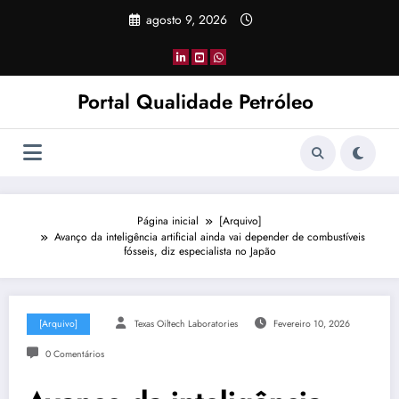
Pular
agosto 9, 2026
para
o
conteúdo
Portal Qualidade Petróleo
Página inicial
[Arquivo]
Avanço da inteligência artificial ainda vai depender de combustíveis
fósseis, diz especialista no Japão
[Arquivo]
Texas Oiltech Laboratories
Fevereiro 10, 2026
0 Comentários