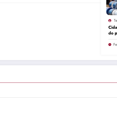
Te
Cid
do 
pro
Fe