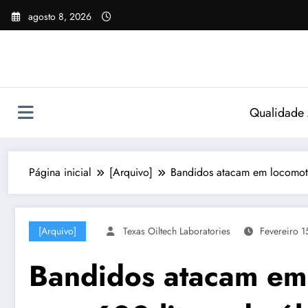
Pular
agosto 8, 2026
para
o
conteúdo
Qualidade
Página inicial
[Arquivo]
Bandidos atacam em locomotiv
[Arquivo]
Texas Oiltech Laboratories
Fevereiro 1
Bandidos atacam em 