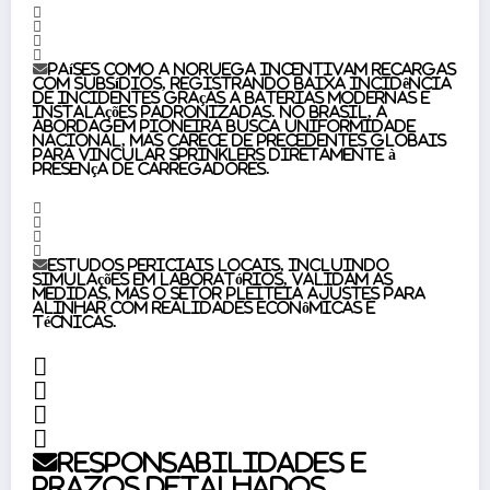
Países como a Noruega incentivam recargas
com subsídios, registrando baixa incidência
de incidentes graças a baterias modernas e
instalações padronizadas. No Brasil, a
abordagem pioneira busca uniformidade
nacional, mas carece de precedentes globais
para vincular sprinklers diretamente à
presença de carregadores.
Estudos periciais locais, incluindo
simulações em laboratórios, validam as
medidas, mas o setor pleiteia ajustes para
alinhar com realidades econômicas e
técnicas.
Responsabilidades e
prazos detalhados