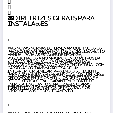
Diretrizes gerais para
instalações
As novas normas determinam que todos os
prédios devem prever pontos de desligamento
manual para as estações de recarga,
posicionados a no máximo cinco metros da
entrada principal, da garagem ou das
escadas de acesso. Cada vaga individual com
carregador também precisa de um
interruptor similar, próximo o suficiente
para ação rápida em emergências. Disjuntores
dedicados entre os módulos de recarga e a
rede elétrica geral garantem o corte de
energia, enquanto sinalizações claras
identificam os pontos de recarga e os
dispositivos de desligamento.