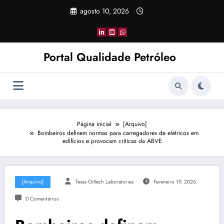
Pular
agosto 10, 2026
para
o
conteúdo
Portal Qualidade Petróleo
Página inicial
[Arquivo]
Bombeiros definem normas para carregadores de elétricos em
edifícios e provocam críticas da ABVE
[Arquivo]
Texas Oiltech Laboratories
Fevereiro 19, 2026
0 Comentários