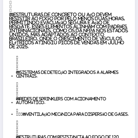
Estruturas de concreto ou aço devem
resistir ao fogo por pelo menos duas horas,
permitindo evacuação segura e ação de
resgate. Esses elementos alinham com padrões
internacionais, como os da NFPA nos Estados
Unidos, mas adaptados ao contexto
brasileiro, onde o crescimento de veículos
elétricos atingiu picos de vendas em julho
de 2025.
Sistemas de detecção integrados a alarmes
centrais.
Redes de sprinklers com acionamento
automático.
Ventilação mecânica para dispersão de gases.
Estruturas com resistência ao fogo de 120