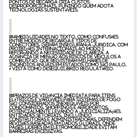
pontos de recarga cria custos
desproporcionais, punindo quem adota
tecnologias sustentáveis.
Ambiguidades no texto, como confusões
entre modos de recarga e tipos de
conectores, geram insegurança jurídica, com
proibições internacionais ao modo 1
reforçando a necessidade de clareza. A
ausência de menção aos riscos de veículos a
combustão, que registram milhares de
incêndios anuais em estados como São Paulo,
é vista como desequilíbrio regulatório.
Prazos de vigência imediata para itens
elétricos e variáveis para sistemas de fogo
são considerados inexequíveis por
condomínios, shoppings e aeroportos,
potencialmente levando a judicializações.
Entidades setoriais, incluindo
construtoras e administradoras, defendem
revisões baseadas em dados globais, onde
países líderes em eletromobilidade evitam
barreiras excessivas.