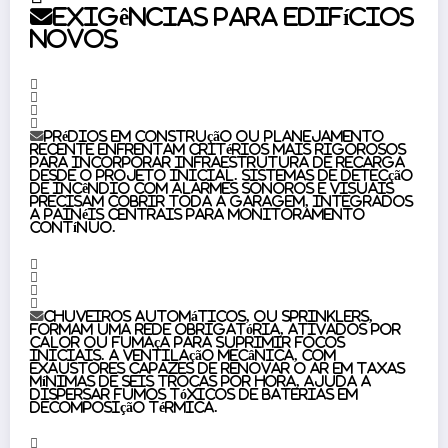
Exigências para edifícios
novos
Prédios em construção ou planejamento
recente enfrentam critérios mais rigorosos
para incorporar infraestrutura de recarga
desde o projeto inicial. Sistemas de detecção
de incêndio com alarmes sonoros e visuais
precisam cobrir toda a garagem, integrados
a painéis centrais para monitoramento
contínuo.
Chuveiros automáticos, ou sprinklers,
formam uma rede obrigatória, ativados por
calor ou fumaça para suprimir focos
iniciais. A ventilação mecânica, com
exaustores capazes de renovar o ar em taxas
mínimas de seis trocas por hora, ajuda a
dispersar fumos tóxicos de baterias em
decomposição térmica.