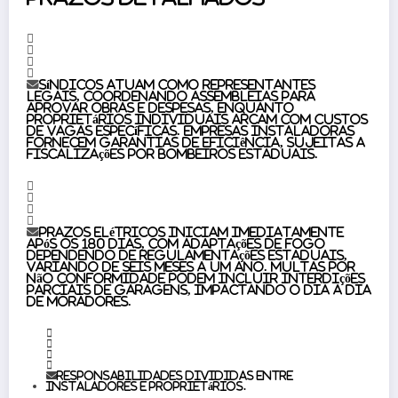
Síndicos atuam como representantes
legais, coordenando assembleias para
aprovar obras e despesas, enquanto
proprietários individuais arcam com custos
de vagas específicas. Empresas instaladoras
fornecem garantias de eficiência, sujeitas a
fiscalizações por bombeiros estaduais.
Prazos elétricos iniciam imediatamente
após os 180 dias, com adaptações de fogo
dependendo de regulamentações estaduais,
variando de seis meses a um ano. Multas por
não conformidade podem incluir interdições
parciais de garagens, impactando o dia a dia
de moradores.
Responsabilidades divididas entre
instaladores e proprietários.