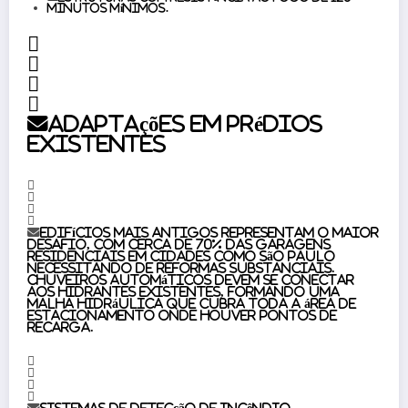
minutos mínimos.
Adaptações em prédios
existentes
Edifícios mais antigos representam o maior
desafio, com cerca de 70% das garagens
residenciais em cidades como São Paulo
necessitando de reformas substanciais.
Chuveiros automáticos devem se conectar
aos hidrantes existentes, formando uma
malha hidráulica que cubra toda a área de
estacionamento onde houver pontos de
recarga.
Sistemas de detecção de incêndio,