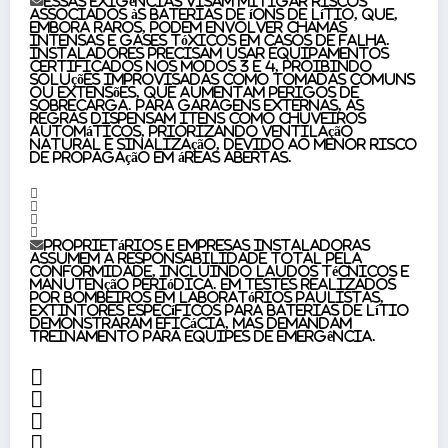
Essas exigências visam mitigar riscos
associados às baterias de íons de lítio, que,
embora raros, podem envolver chamas
intensas e gases tóxicos em casos de falha.
Instaladores precisam usar equipamentos
certificados nos modos 3 e 4, proibindo
soluções improvisadas como tomadas comuns
ou extensões, que aumentam perigos de
sobrecarga. Para garagens externas, as
regras dispensam itens como chuveiros
automáticos, priorizando ventilação
natural e sinalização, devido ao menor risco
de propagação em áreas abertas.
Proprietários e empresas instaladoras
assumem a responsabilidade total pela
conformidade, incluindo laudos técnicos e
manutenção periódica. Em testes realizados
por bombeiros em laboratórios paulistas,
extintores específicos para baterias de lítio
demonstraram eficácia, mas demandam
treinamento para equipes de emergência.