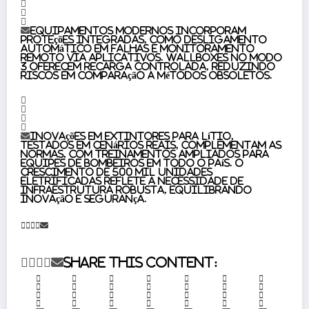
Equipamentos modernos incorporam
proteções integradas, como desligamento
automático em falhas e monitoramento
remoto via aplicativos. Wallboxes no modo
3 oferecem recarga controlada, reduzindo
riscos em comparação a métodos obsoletos.
Inovações em extintores para lítio,
testados em cenários reais, complementam as
normas, com treinamentos ampliados para
equipes de bombeiros em todo o país. O
crescimento de 500 mil unidades
eletrificadas reflete a necessidade de
infraestrutura robusta, equilibrando
inovação e segurança.
Share this content: