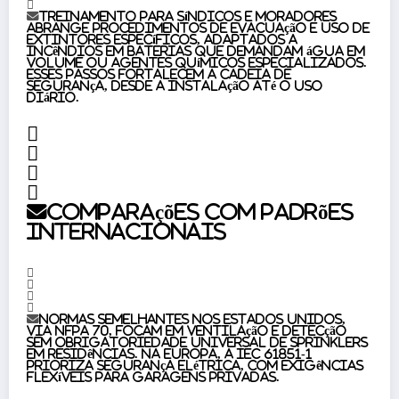
Treinamento para síndicos e moradores
abrange procedimentos de evacuação e uso de
extintores específicos, adaptados a
incêndios em baterias que demandam água em
volume ou agentes químicos especializados.
Esses passos fortalecem a cadeia de
segurança, desde a instalação até o uso
diário.
Comparações com padrões
internacionais
Normas semelhantes nos Estados Unidos,
via NFPA 70, focam em ventilação e detecção
sem obrigatoriedade universal de sprinklers
em residências. Na Europa, a IEC 61851-1
prioriza segurança elétrica, com exigências
flexíveis para garagens privadas.