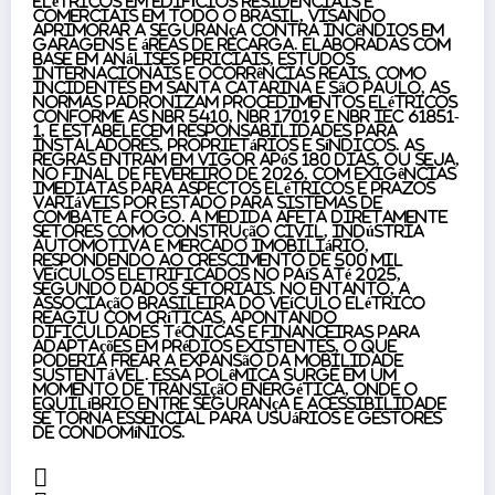
elétricos em edifícios residenciais e
comerciais em todo o Brasil, visando
aprimorar a segurança contra incêndios em
garagens e áreas de recarga. Elaboradas com
base em análises periciais, estudos
internacionais e ocorrências reais, como
incidentes em Santa Catarina e São Paulo, as
normas padronizam procedimentos elétricos
conforme as NBR 5410, NBR 17019 e NBR IEC 61851-
1, e estabelecem responsabilidades para
instaladores, proprietários e síndicos. As
regras entram em vigor após 180 dias, ou seja,
no final de fevereiro de 2026, com exigências
imediatas para aspectos elétricos e prazos
variáveis por estado para sistemas de
combate a fogo. A medida afeta diretamente
setores como construção civil, indústria
automotiva e mercado imobiliário,
respondendo ao crescimento de 500 mil
veículos eletrificados no país até 2025,
segundo dados setoriais. No entanto, a
Associação Brasileira do Veículo Elétrico
reagiu com críticas, apontando
dificuldades técnicas e financeiras para
adaptações em prédios existentes, o que
poderia frear a expansão da mobilidade
sustentável. Essa polêmica surge em um
momento de transição energética, onde o
equilíbrio entre segurança e acessibilidade
se torna essencial para usuários e gestores
de condomínios.