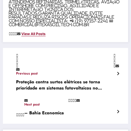
atendemos refinarias, termelétricas, aviação
e offshore com precisão, agilidade e
interpretação técnica dos
resultados.Garanta qualidade, evite
paradas e reduza riscos operacionais.Fale
com nosso especialista: 📲 (19) 97157-2241 📧
comercial@texasoiltech.com.br
View All Posts
Previous post
Proteção contra surtos elétricos se torna
prioridade em sistemas fotovoltaicos no
Brasil
Next post
– Bahia Economica