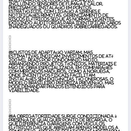
incluindo sensores de fumaça e calor,
precisam de instalação em pontos
estratégicos, com ligação a sirenes e
notificações remotas. Gerenciamento de
riscos elétricos segue as normas vigentes,
exigindo auditorias para identificar cabos
inadequados ou quadros sobrecarregados.
Custos de adaptação variam, mas
estimativas indicam investimentos de até
200 mil reais por condomínio médio,
abrangendo projetos técnicos, materiais e
mão de obra especializada. Em comparações
com mercados maduros, como a Noruega,
onde incentivos fiscais facilitam
instalações sem exigências tão onerosas, o
modelo brasileiro prioriza prevenção, mas
pode demandar prazos estendidos para
viabilidade.
A obrigatoriedade surge condicionada à
presença de qualquer ponto de recarga, o
que diferencia garagens com veículos
elétricos das que abrigam apenas modelos a