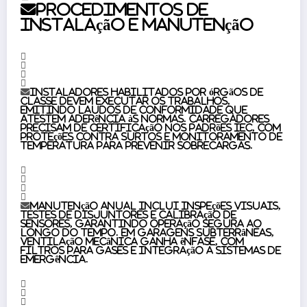
Procedimentos de
instalação e manutenção
Instaladores habilitados por órgãos de
classe devem executar os trabalhos,
emitindo laudos de conformidade que
atestem aderência às normas. Carregadores
precisam de certificação nos padrões IEC, com
proteções contra surtos e monitoramento de
temperatura para prevenir sobrecargas.
Manutenção anual inclui inspeções visuais,
testes de disjuntores e calibração de
sensores, garantindo operação segura ao
longo do tempo. Em garagens subterrâneas,
ventilação mecânica ganha ênfase, com
filtros para gases e integração a sistemas de
emergência.