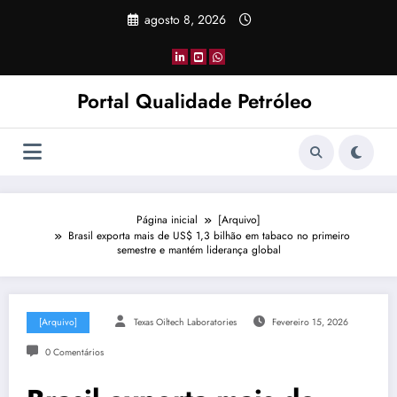
Pular
agosto 8, 2026
para
o
conteúdo
Portal Qualidade Petróleo
Página inicial
[Arquivo]
Brasil exporta mais de US$ 1,3 bilhão em tabaco no primeiro
semestre e mantém liderança global
[Arquivo]
Texas Oiltech Laboratories
Fevereiro 15, 2026
0 Comentários