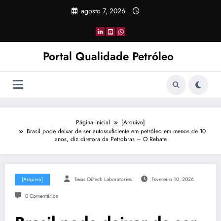
Pular
agosto 7, 2026
para
o
conteúdo
Portal Qualidade Petróleo
Página inicial
[Arquivo]
Brasil pode deixar de ser autossuficiente em petróleo em menos de 10
anos, diz diretora da Petrobras – O Rebate
[Arquivo]
Texas Oiltech Laboratories
Fevereiro 10, 2026
0 Comentários