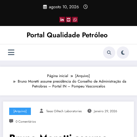
Pular
agosto 10, 2026
para
o
conteúdo
Portal Qualidade Petróleo
Página inicial
[Arquivo]
Bruno Moretti assume presidência do Conselho de Administração da
Petrobras – Portal IN – Pompeu Vasconcelos
[Arquivo]
Texas Oiltech Laboratories
Janeiro 29, 2026
0 Comentários