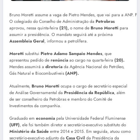
Bruno Moretti assume a vaga de Pietro Mendes, que vai para a ANP. F
O colegiado do Conselho de Administração da
Petrobras
aprovou, nessa quinta-feira
(21),
o nome de
Bruno Moretti
para
assumir a presidência. O mandato seguirá até a próxima
Assembleia Geral
, informou a petrolífera.
Moretti
substitui
Pietro Adamo Sampaio Mendes
, que
apresentou pedido de
renúncia
ao cargo na quarta-feira
(20).
Mendes assumirá a
diretoria
da Agência Nacional do Petróleo,
Gás Natural e Biocombustíveis
(ANP).
Atualmente,
Bruno Moretti
ocupa o cargo de secretário especial
de Análise Governamental da
Presidência da República
, além
de ser conselheiro da Petrobras e membro do Comitê de
Investimentos da companhia.
Graduado em
economia
pela Universidade Federal Fluminense
(UFF)
, ele foi também diretor e secretário-executivo substituto do
Ministério da Saúde
entre 2014 e 2015. Em seguida, atuou como
secretário-executivo adjunto da
Casa Civil
da Presidência da