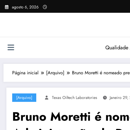
Pular
agosto 6, 2026
para
o
conteúdo
Qualidade
Página inicial
[Arquivo]
Bruno Moretti é nomeado pre
[Arquivo]
Texas Oiltech Laboratories
Janeiro 29,
Bruno Moretti é nom