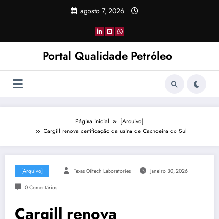
Pular
agosto 7, 2026
para
o
conteúdo
Portal Qualidade Petróleo
Página inicial
[Arquivo]
Cargill renova certificação da usina de Cachoeira do Sul
[Arquivo]
Texas Oiltech Laboratories
Janeiro 30, 2026
0 Comentários
Cargill renova