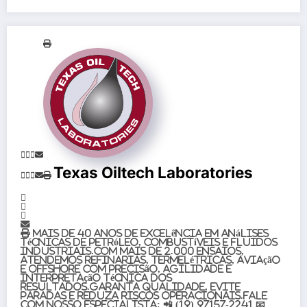
Texas Oiltech Laboratories
Mais de 40 anos de excelência em análises
técnicas de petróleo, combustíveis e fluidos
industriais.Com mais de 2.000 ensaios,
atendemos refinarias, termelétricas, aviação
e offshore com precisão, agilidade e
interpretação técnica dos
resultados.Garanta qualidade, evite
paradas e reduza riscos operacionais.Fale
com nosso especialista: 📲 (19) 97157-2241 📧