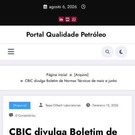
Pular
agosto 6, 2026
para
o
conteúdo
Portal Qualidade Petróleo
Página inicial
[Arquivo]
CBIC divulga Boletim de Normas Técnicas de maio e junho
[Arquivo]
Texas Oiltech Laboratories
Fevereiro 15, 2026
0 Comentários
CBIC divulga Boletim de