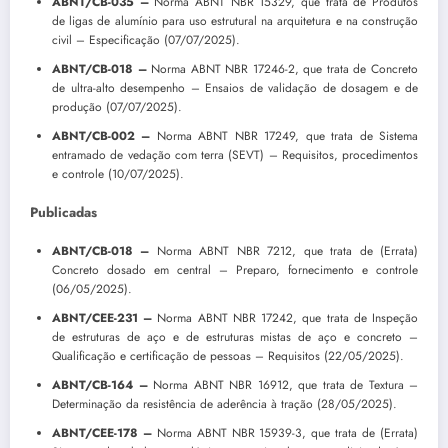
ABNT/CB-035 –
Norma ABNT NBR 15329, que trata de Produtos
de ligas de alumínio para uso estrutural na arquitetura e na construção
civil – Especificação (07/07/2025).
ABNT/CB-018 –
Norma ABNT NBR 17246-2, que trata de Concreto
de ultra-alto desempenho – Ensaios de validação de dosagem e de
produção (07/07/2025).
ABNT/CB-002 –
Norma ABNT NBR 17249, que trata de Sistema
entramado de vedação com terra (SEVT) – Requisitos, procedimentos
e controle (10/07/2025).
Publicadas
ABNT/CB-018 –
Norma ABNT NBR 7212, que trata de (Errata)
Concreto dosado em central – Preparo, fornecimento e controle
(06/05/2025).
ABNT/CEE-231 –
Norma ABNT NBR 17242, que trata de Inspeção
de estruturas de aço e de estruturas mistas de aço e concreto –
Qualificação e certificação de pessoas – Requisitos (22/05/2025).
ABNT/CB-164 –
Norma ABNT NBR 16912, que trata de Textura –
Determinação da resistência de aderência à tração (28/05/2025).
ABNT/CEE-178 –
Norma ABNT NBR 15939-3, que trata de (Errata)