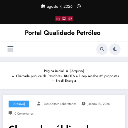
Pular
agosto 7, 2026
para
o
conteúdo
Portal Qualidade Petróleo
Página inicial
[Arquivo]
Chamada pública da Petrobras, BNDES e Finep recebe 32 propostas
– Brasil Energia
[Arquivo]
Texas Oiltech Laboratories
Janeiro 30, 2026
0 Comentários