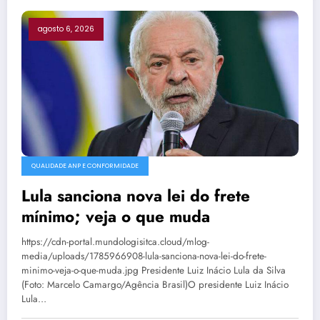
agosto 6, 2026
QUALIDADE ANP E CONFORMIDADE
Lula sanciona nova lei do frete
mínimo; veja o que muda
https://cdn-portal.mundologisitca.cloud/mlog-
media/uploads/1785966908-lula-sanciona-nova-lei-do-frete-
minimo-veja-o-que-muda.jpg Presidente Luiz Inácio Lula da Silva
(Foto: Marcelo Camargo/Agência Brasil)O presidente Luiz Inácio
Lula…