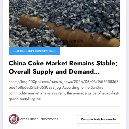
QUALIDADE ANP E CONFORMIDADE
China Coke Market Remains Stable;
Overall Supply and Demand
Balanced
https://img.100ppi.com/sunsirs_news/2026/08/03/96f3658363
b6e4b8b6ed51c1f05308a3.jpg According to the SunSirs
commodity market analysis system, the average price of quasi-first-
grade metallurgical…
Texas Oiltech Laboratories
Consulte Mais Informação