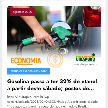
agosto 2, 2026
QUALIDADE ANP E CONFORMIDADE
Gasolina passa a ter 32% de etanol
a partir deste sábado; postos de
Passo Fundo já aguardam nova
https://rduirapuru.com.br/wp-
composição
content/uploads/2021/02/GASOLINA.jpg A partir deste sábado,
1º de agosto, a gasolina comercializada em todo o Brasil…