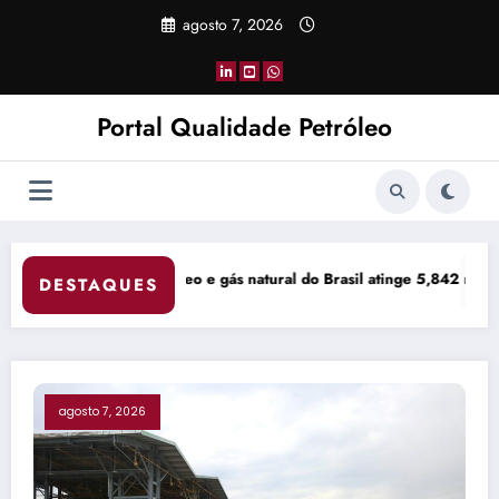
Pular
agosto 7, 2026
para
o
conteúdo
Portal Qualidade Petróleo
il atinge 5,842 milhões de boe/d em junho
China Coke Market Remains Stable; Overall Su
DESTAQUES
agosto 7, 2026