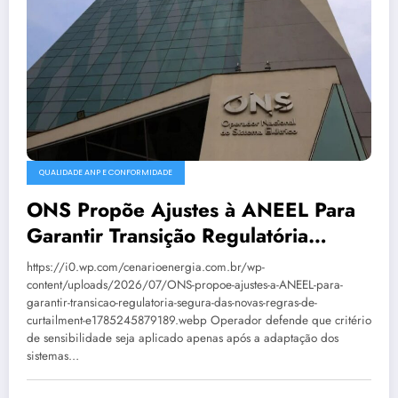
QUALIDADE ANP E CONFORMIDADE
ONS Propõe Ajustes à ANEEL Para
Garantir Transição Regulatória
Segura Das Novas Regras De
https://i0.wp.com/cenarioenergia.com.br/wp-
Curtailment
content/uploads/2026/07/ONS-propoe-ajustes-a-ANEEL-para-
garantir-transicao-regulatoria-segura-das-novas-regras-de-
curtailment-e1785245879189.webp Operador defende que critério
de sensibilidade seja aplicado apenas após a adaptação dos
sistemas…