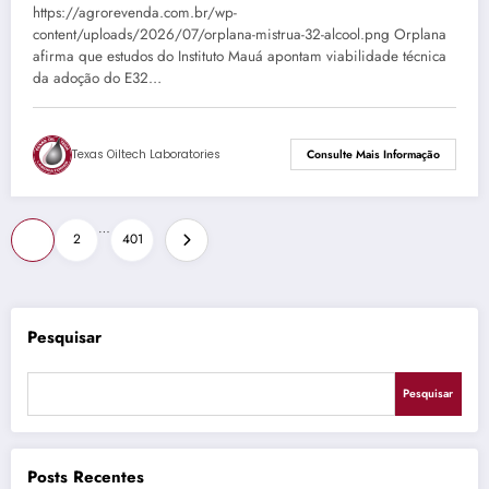
https://agrorevenda.com.br/wp-
content/uploads/2026/07/orplana-mistrua-32-alcool.png Orplana
afirma que estudos do Instituto Mauá apontam viabilidade técnica
da adoção do E32…
Texas Oiltech Laboratories
Consulte Mais Informação
Paginação
…
1
2
401
de
posts
Pesquisar
Pesquisar
Posts Recentes