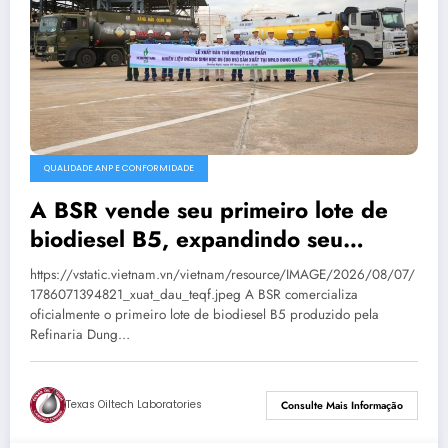
QUALIDADE ANP E CONFORMIDADE
A BSR vende seu primeiro lote de
biodiesel B5, expandindo seu
mercado de combustíveis ecológicos.
https://vstatic.vietnam.vn/vietnam/resource/IMAGE/2026/08/07/
1786071394821_xuat_dau_teqf.jpeg A BSR comercializa
oficialmente o primeiro lote de biodiesel B5 produzido pela
Refinaria Dung…
Texas Oiltech Laboratories
Consulte Mais Informação