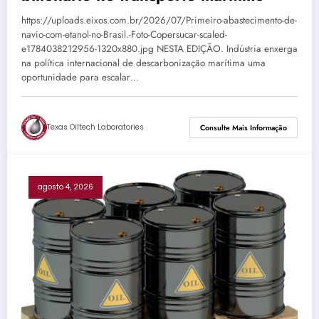
https://uploads.eixos.com.br/2026/07/Primeiro-abastecimento-de-
navio-com-etanol-no-Brasil.-Foto-Copersucar-scaled-
e1784038212956-1320x880.jpg NESTA EDIÇÃO. Indústria enxerga
na política internacional de descarbonização marítima uma
oportunidade para escalar…
Texas Oiltech Laboratories
Consulte Mais Informação
agosto 4, 2026