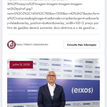
30%2Ffmeayrzs%2FImagem-Imagem-Imagem-Imagem-
wr0h2tpolrwf.jpg?
rect=0%2C0%2C1496%2C785&w=1200&ar=40%3A21&auto=form
at%2Ccompress&ogImage=true&mode=crop&enlarge=true&overla
y=false&overlay_position=bottom&overlay_width=100 O preço por
litro de gasóleo deverá aumentar dois cêntimos e o da gasolina…
Texas Oiltech Laboratories
Consulte Mais Informação
julho 31, 2026