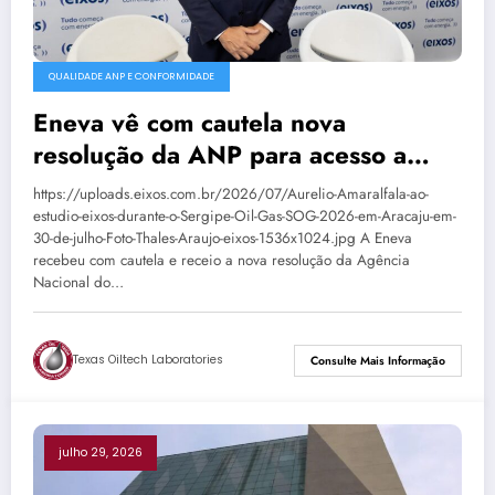
QUALIDADE ANP E CONFORMIDADE
Eneva vê com cautela nova
resolução da ANP para acesso a
terminais de GNL
https://uploads.eixos.com.br/2026/07/Aurelio-Amaralfala-ao-
estudio-eixos-durante-o-Sergipe-Oil-Gas-SOG-2026-em-Aracaju-em-
30-de-julho-Foto-Thales-Araujo-eixos-1536x1024.jpg A Eneva
recebeu com cautela e receio a nova resolução da Agência
Nacional do…
Texas Oiltech Laboratories
Consulte Mais Informação
julho 29, 2026