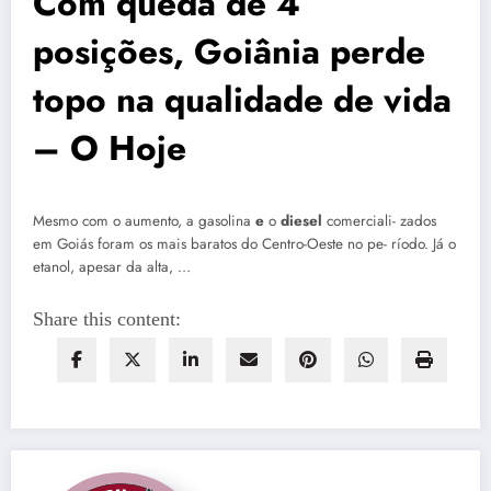
Com queda de 4
posições, Goiânia perde
topo na qualidade de vida
– O Hoje
Mesmo com o aumento, a gasolina
e
o
diesel
comerciali- zados
em Goiás foram os mais baratos do Centro-Oeste no pe- ríodo. Já o
etanol, apesar da alta, …
Share this content: