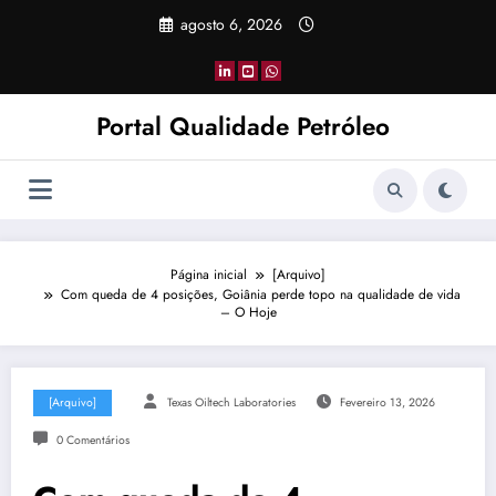
Pular
agosto 6, 2026
para
o
conteúdo
Portal Qualidade Petróleo
Página inicial
[Arquivo]
Com queda de 4 posições, Goiânia perde topo na qualidade de vida
– O Hoje
[Arquivo]
Texas Oiltech Laboratories
Fevereiro 13, 2026
0 Comentários