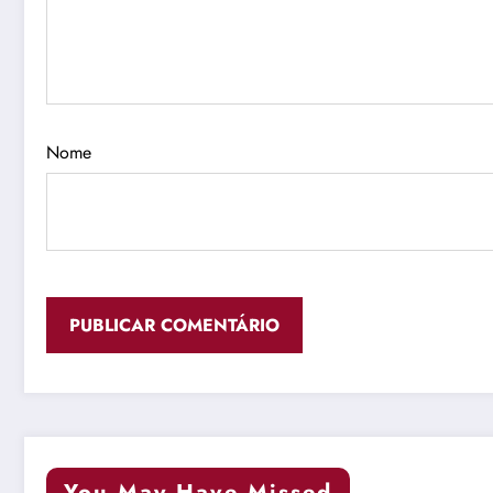
Nome
You May Have Missed