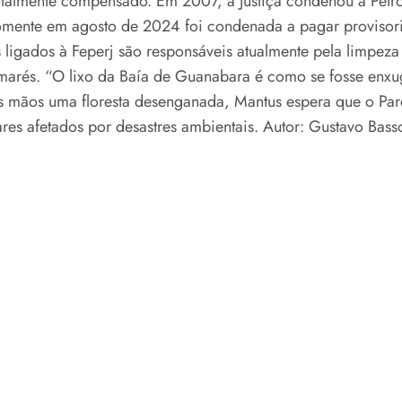
otalmente compensado. Em 2007, a Justiça condenou a Petr
somente em agosto de 2024 foi condenada a pagar proviso
s ligados à Feperj são responsáveis atualmente pela limpez
s marés. “O lixo da Baía de Guanabara é como se fosse enxu
as mãos uma floresta desenganada, Mantus espera que o Pa
gares afetados por desastres ambientais. Autor: Gustavo Bass