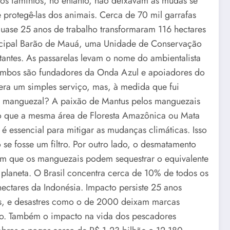
jos famintos, no entanto, não deixavam as mudas se
 protegê-las dos animais. Cerca de 70 mil garrafas
uase 25 anos de trabalho transformaram 116 hectares
icipal Barão de Mauá, uma Unidade de Conservação
tantes. As passarelas levam o nome do ambientalista
 Ambos são fundadores da Onda Azul e apoiadores do
ra um simples serviço, mas, à medida que fui
um manguezal? A paixão de Mantus pelos manguezais
do que a mesma área de Floresta Amazônica ou Mata
é essencial para mitigar as mudanças climáticas. Isso
e fosse um filtro. Por outro lado, o desmatamento
em que os manguezais podem sequestrar o equivalente
laneta. O Brasil concentra cerca de 10% de todos os
ctares da Indonésia. Impacto persiste 25 anos
is, e desastres como o de 2000 deixam marcas
eo. Também o impacto na vida dos pescadores