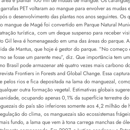
 a área e plantar 100 mil de mudas de mangue. Os carangue
 garrafas PET voltaram ao mangue para envolver as mudas e
s o desenvolvimento das plantas nos anos seguintes. Os q
 o mangue de Magé foi convertido em Parque Natural Mun
 atração turística, com um deque suspenso para receber visi
erto Gil leva é homenageado em uma das áreas do parque.
da de Mantus, que hoje é gestor do parque. “No começo e
omo se fosse um parente meu”, diz. Que importância tem 
 no Brasil pode armazenar até quatro vezes mais carbono 
vista Frontiers in Forests and Global Change. Essa captura 
 pelos rios e fica depositada na lama do manguezal, como s
ualquer outra formação vegetal. Estimativas globais suger
nidade, ocupando apenas 0,1% da superfície terrestre do p
ezais do país são inferiores somente aos 4,2 milhão de he
regulação do clima, os manguezais são ecossistemas fráge
mais fundo, a lama que vem à tona carrega manchas de ól