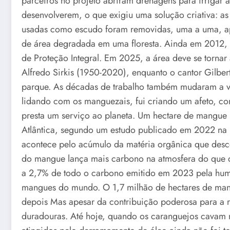
parceiros no projeto abriram drenagens para irrigar
desenvolverem, o que exigiu uma solução criativa: as
usadas como escudo foram removidas, uma a uma, apó
de área degradada em uma floresta. Ainda em 2012,
de Proteção Integral. Em 2025, a área deve se tornar
Alfredo Sirkis (1950-2020), enquanto o cantor Gilb
parque. As décadas de trabalho também mudaram a vi
lidando com os manguezais, fui criando um afeto, c
presta um serviço ao planeta. Um hectare de mangue
Atlântica, segundo um estudo publicado em 2022 na re
acontece pelo acúmulo da matéria orgânica que desce
do mangue lança mais carbono na atmosfera do que q
a 2,7% de todo o carbono emitido em 2023 pela huma
mangues do mundo. O 1,7 milhão de hectares de mangu
depois Mas apesar da contribuição poderosa para a 
duradouras. Até hoje, quando os caranguejos cavam 