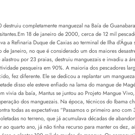
0 destruiu completamente manguezal na Baía de Guanabar
visitantes.Em 18 de janeiro de 2000, cerca de 12 mil pesca
gava a Refinaria Duque de Caxias ao terminal de Ilha d’Ág
o de Janeiro, no que é considerado um dos maiores desastre
 alastrou por 23 praias, destruiu manguezais e invadiu a á
tividade pesqueira em 90%. A maioria dos pescadores largo
ido, fez diferente. Ele se dedicou a replantar um manguez
metade disso ele esteve enfiado na lama do mangue de Mag
 vivia da baía, Mantus se juntou ao Projeto Mangue Vivo, 
uperação dos manguezais. Na época, técnicos do Ibama ch
a contra todas as expectativas “Passamos o primeiro ano com 
coletadas no terreno, que já acumulava décadas de abandon
 ao quarto ano, já não tinha recurso para manter os dez, ai