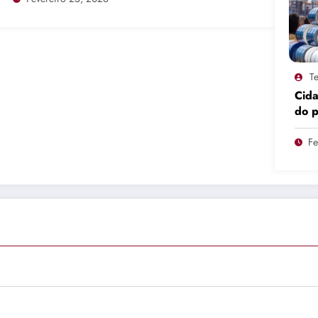
Te
Cid
do 
pro
Fe