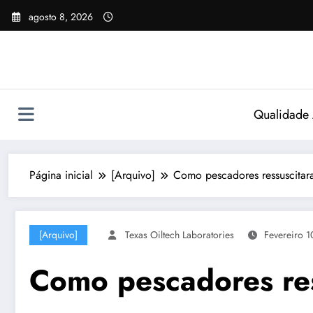
Pular
agosto 8, 2026
para
o
conteúdo
Qualidade
Página inicial
[Arquivo]
Como pescadores ressuscitara
[Arquivo]
Texas Oiltech Laboratories
Fevereiro 1
Como pescadores res