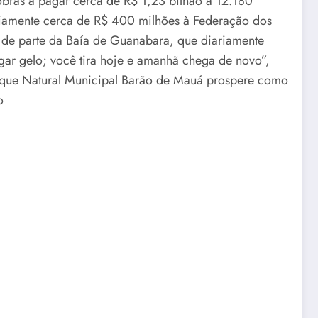
obras a pagar cerca de R$ 1,23 bilhão a 12.180
riamente cerca de R$ 400 milhões à Federação dos
a de parte da Baía de Guanabara, que diariamente
gar gelo; você tira hoje e amanhã chega de novo”,
rque Natural Municipal Barão de Mauá prospere como
o