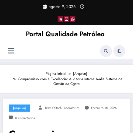
Pular
agosto 9, 2026
para
o
conteúdo
Portal Qualidade Petróleo
Página inicial
[Arquivo]
Compromisso com a Excelência: Auditoria Interna Avalia Sistema de
Gestão da Cgcre
[Arquivo]
Texas Oiltech Laboratories
Fevereiro 18, 2026
0 Comentários