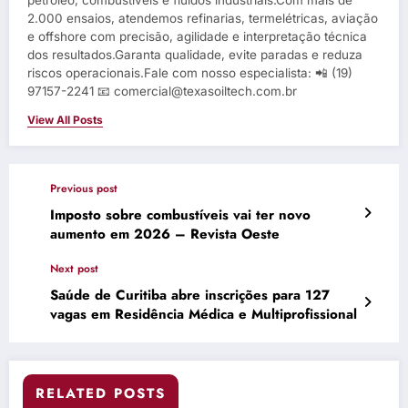
petróleo, combustíveis e fluidos industriais.Com mais de
2.000 ensaios, atendemos refinarias, termelétricas, aviação
e offshore com precisão, agilidade e interpretação técnica
dos resultados.Garanta qualidade, evite paradas e reduza
riscos operacionais.Fale com nosso especialista: 📲 (19)
97157-2241 📧 comercial@texasoiltech.com.br
View All Posts
Previous post
Imposto sobre combustíveis vai ter novo
aumento em 2026 – Revista Oeste
Next post
Saúde de Curitiba abre inscrições para 127
vagas em Residência Médica e Multiprofissional
RELATED POSTS