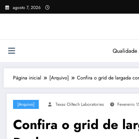
Pular
agosto 7, 2026
para
o
conteúdo
Qualidade
Página inicial
[Arquivo]
Confira o grid de largada co
[Arquivo]
Texas Oiltech Laboratories
Fevereiro 1
Confira o grid de l