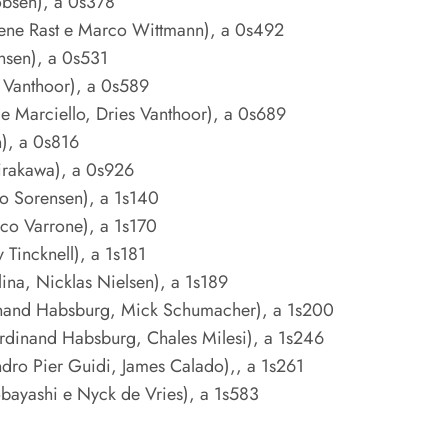
obsen), a 0s378
ne Rast e Marco Wittmann), a 0s492
ensen), a 0s531
s Vanthoor), a 0s589
 Marciello, Dries Vanthoor), a 0s689
n), a 0s816
irakawa), a 0s926
o Sorensen), a 1s140
ico Varrone), a 1s170
Tincknell), a 1s181
ina, Nicklas Nielsen), a 1s189
inand Habsburg, Mick Schumacher), a 1s200
rdinand Habsburg, Chales Milesi), a 1s246
ndro Pier Guidi, James Calado),, a 1s261
ayashi e Nyck de Vries), a 1s583