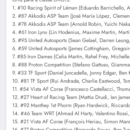
1. #10 Racing Spirit of Léman (Eduardo Barrichello,
2. #87 Akkodis ASP Team (José María López, Cleme
3. #78 Akkodis ASP Team (Arnold Robin, Yuichi Naka
4. #61 Iron Lynx (Lin Hodenius, Maxime Martin, Mart
5. #95 United Autosports (Sean Gelael, Darren Leung
6. #59 United Autosports (James Cottingham, Gregoir
7. #85 Iron Dames (Celia Martin, Rahel Frey, Michell
8. #88 Proton Competition (Stefano Gattuso, Giamma
9. #33 TF Sport (Daniel Juncadella, Jonny Edgar, Ben 
10. #81 TF Sport (Rui Andrade, Charlie Eastwood, T
11. #54 Vista AF Corse (Francesco Castellacci, Thom
12. #27 Heart of Racing Team (Mattia Drudi, Ian Jam
13. #92 Manthey 1st Phorm (Ryan Hardwick, Riccardo 
14. #46 Team WRT (Ahmad Al Harty, Valentino Rossi, 
15. #21 Vista AF Corse (François Heriau, Simon Mann
16. #77 Proton Competition (Bernardo Sousa, Ben Tuc