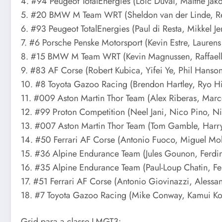
4. #94 Peugeot TotalEnergies (Loic Duval, Malthe Jak
5. #20 BMW M Team WRT (Sheldon van der Linde, Re
6. #93 Peugeot TotalEnergies (Paul di Resta, Mikkel J
7. #6 Porsche Penske Motorsport (Kevin Estre, Lauren
8. #15 BMW M Team WRT (Kevin Magnussen, Raffaelle
9. #83 AF Corse (Robert Kubica, Yifei Ye, Phil Hanso
10. #8 Toyota Gazoo Racing (Brendon Hartley, Ryo H
11. #009 Aston Martin Thor Team (Alex Riberas, Marc
12. #99 Proton Competition (Neel Jani, Nico Pino, N
13. #007 Aston Martin Thor Team (Tom Gamble, Harry 
14. #50 Ferrari AF Corse (Antonio Fuoco, Miguel Mol
15. #36 Alpine Endurance Team (Jules Gounon, Ferd
16. #35 Alpine Endurance Team (Paul-Loup Chatin, Fe
17. #51 Ferrari AF Corse (Antonio Giovinazzi, Alessa
18. #7 Toyota Gazoo Racing (Mike Conway, Kamui Kob
Grid para a classe LMGT3: