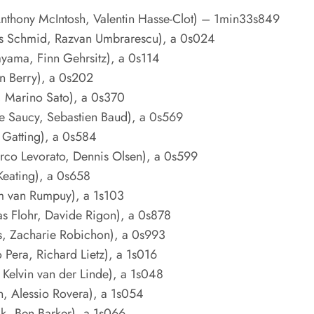
 Anthony McIntosh, Valentin Hasse-Clot) – 1min33s849
ns Schmid, Razvan Umbrarescu), a 0s024
yama, Finn Gehrsitz), a 0s114
in Berry), a 0s202
, Marino Sato), a 0s370
e Saucy, Sebastien Baud), a 0s569
e Gatting), a 0s584
rco Levorato, Dennis Olsen), a 0s599
Keating), a 0s658
om van Rumpuy), a 1s103
as Flohr, Davide Rigon), a 0s878
es, Zacharie Robichon), a 0s993
Pera, Richard Lietz), a 1s016
Kelvin van der Linde), a 1s048
, Alessio Rovera), a 1s054
k, Ben Barker), a 1s066