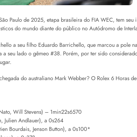
São Paulo de 2025, etapa brasileira do FIA WEC, tem seu 
sticos do mundo diante do público no Autódromo de Interl
hello a seu filho Eduardo Barrichello, que marcou a pole
ia a seu lado o gêmeo #38. Porém, por ter sido considera
ugar.
chegada do australiano Mark Webber? O Rolex 6 Horas de 
 Nato, Will Stevens) – 1min22s6570
, Julien Andlauer), a 0s264
ien Bourdais, Jenson Button), a 0s100*