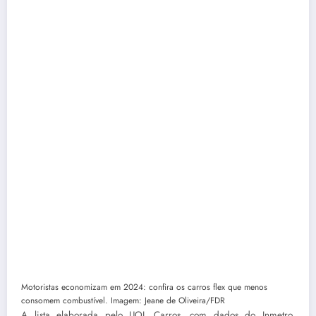
Motoristas economizam em 2024: confira os carros flex que menos
consomem combustível. Imagem: Jeane de Oliveira/FDR
A lista elaborada pelo UOL Carros, com dados do Inmetro,