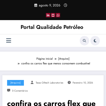
Pular
agosto 9, 2026
para
o
conteúdo
Portal Qualidade Petróleo
Página inicial
[Arquivo]
confira os carros flex que menos consomem combustível
[Arquivo]
Texas Oiltech Laboratories
Fevereiro 10, 2026
0 Comentários
confira os carros flex que