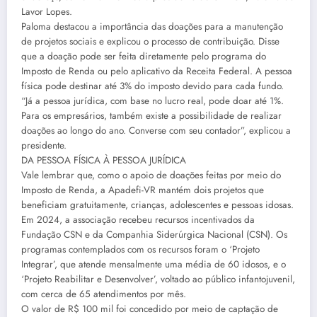
Lavor Lopes.
Paloma destacou a importância das doações para a manutenção
de projetos sociais e explicou o processo de contribuição. Disse
que a doação pode ser feita diretamente pelo programa do
Imposto de Renda ou pelo aplicativo da Receita Federal. A pessoa
física pode destinar até 3% do imposto devido para cada fundo.
“Já a pessoa jurídica, com base no lucro real, pode doar até 1%.
Para os empresários, também existe a possibilidade de realizar
doações ao longo do ano. Converse com seu contador”, explicou a
presidente.
DA PESSOA FÍSICA À PESSOA JURÍDICA
Vale lembrar que, como o apoio de doações feitas por meio do
Imposto de Renda, a Apadefi-VR mantém dois projetos que
beneficiam gratuitamente, crianças, adolescentes e pessoas idosas.
Em 2024, a associação recebeu recursos incentivados da
Fundação CSN e da Companhia Siderúrgica Nacional (CSN). Os
programas contemplados com os recursos foram o ‘Projeto
Integrar’, que atende mensalmente uma média de 60 idosos, e o
‘Projeto Reabilitar e Desenvolver’, voltado ao público infantojuvenil,
com cerca de 65 atendimentos por mês.
O valor de R$ 100 mil foi concedido por meio de captação de