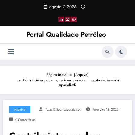
Pular
agosto 7, 2026
para
o
conteúdo
Portal Qualidade Petróleo
Página inicial
[Arquivo]
Contribuintes podem direcionar parte do Imposto de Renda à
Apadefi-VR
[Arquivo]
Texas Oiltech Laboratories
Fevereiro 12, 2026
0 Comentários