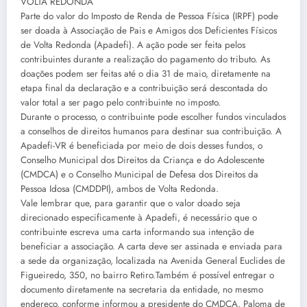
VOLTA REDONDA
Parte do valor do Imposto de Renda de Pessoa Física (IRPF) pode
ser doada à Associação de Pais e Amigos dos Deficientes Físicos
de Volta Redonda (Apadefi). A ação pode ser feita pelos
contribuintes durante a realização do pagamento do tributo. As
doações podem ser feitas até o dia 31 de maio, diretamente na
etapa final da declaração e a contribuição será descontada do
valor total a ser pago pelo contribuinte no imposto.
Durante o processo, o contribuinte pode escolher fundos vinculados
a conselhos de direitos humanos para destinar sua contribuição. A
Apadefi-VR é beneficiada por meio de dois desses fundos, o
Conselho Municipal dos Direitos da Criança e do Adolescente
(CMDCA) e o Conselho Municipal de Defesa dos Direitos da
Pessoa Idosa (CMDDPI), ambos de Volta Redonda.
Vale lembrar que, para garantir que o valor doado seja
direcionado especificamente à Apadefi, é necessário que o
contribuinte escreva uma carta informando sua intenção de
beneficiar a associação. A carta deve ser assinada e enviada para
a sede da organização, localizada na Avenida General Euclides de
Figueiredo, 350, no bairro Retiro.Também é possível entregar o
documento diretamente na secretaria da entidade, no mesmo
endereço, conforme informou a presidente do CMDCA, Paloma de