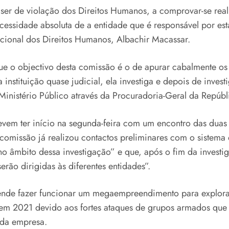
l ser de violação dos Direitos Humanos, a comprovar-se re
cessidade absoluta de a entidade que é responsável por es
cional dos Direitos Humanos, Albachir Macassar.
ue o objectivo desta comissão é o de apurar cabalmente os
tituição quase judicial, ela investiga e depois de invest
inistério Público através da Procuradoria-Geral da Repúbl
em ter início na segunda-feira com um encontro das duas 
comissão já realizou contactos preliminares com o sistema 
 no âmbito dessa investigação” e que, após o fim da invest
ão dirigidas às diferentes entidades”.
nde fazer funcionar um megaempreendimento para explorar o
es em 2021 devido aos fortes ataques de grupos armados qu
 da empresa.