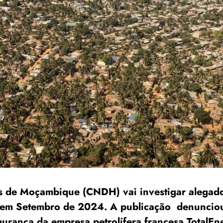
s de Moçambique (CNDH) vai investigar alegad
 em Setembro de 2024. A publicação denunciou
gurança da empresa petrolífera francesa TotalE