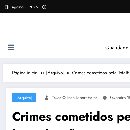
Pular
agosto 7, 2026
para
o
conteúdo
Qualidade
Página inicial
[Arquivo]
Crimes cometidos pela Total
[Arquivo]
Texas Oiltech Laboratories
Fevereiro 1
Crimes cometidos pe