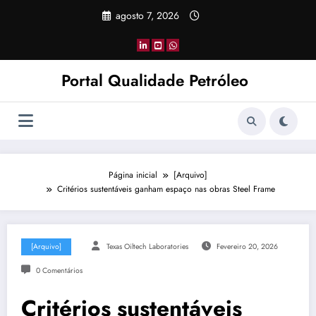
Pular
agosto 7, 2026
para
o
conteúdo
Portal Qualidade Petróleo
Página inicial
[Arquivo]
Critérios sustentáveis ganham espaço nas obras Steel Frame
[Arquivo]
Texas Oiltech Laboratories
Fevereiro 20, 2026
0 Comentários
Critérios sustentáveis