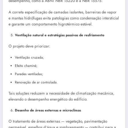
desempenho, como a ABNT NBR 15220 e a NBR 15575.
A correta especificação de camadas isolantes, barreiras de vapor
e mantas hidrófugas evita patologias como condensação intersticial
e garante um comportamento higrotérmico estável.
Ventilação natural e estratégias passivas de resfriamento
O projeto deve priorizar:
Ventilação cruzada;
Efeito chaminé;
Paredes ventiladas;
Renovação de ar controlada.
Tais soluções reduzem a necessidade de climatização mecânica,
elevando o desempenho energético do edifício.
Desenho de áreas externas e microclimas
O tratamento de áreas externas — vegetação, pavimentação
permeável, espelhos d’água e sombreamento — contribui para a