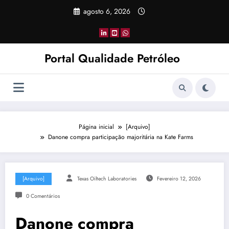
Pular
agosto 6, 2026
para
o
conteúdo
Portal Qualidade Petróleo
Página inicial
[Arquivo]
Danone compra participação majoritária na Kate Farms
[Arquivo]
Texas Oiltech Laboratories
Fevereiro 12, 2026
0 Comentários
Danone compra