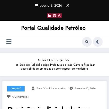
Pular
agosto 8, 2026
para
o
conteúdo
Portal Qualidade Petróleo
Página inicial
[Arquivo]
Decisão judicial obriga Prefeitura de João Câmara fiscalizar
acessibilidade em todas as construções do município
[Arquivo]
Texas Oiltech Laboratories
Fevereiro 15, 2026
0 Comentários